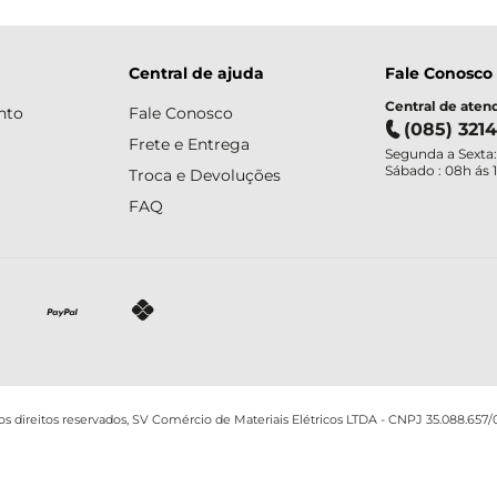
Central de ajuda
Fale Conosco
Central de ate
nto
Fale Conosco
(085) 321
Frete e Entrega
Segunda a Sexta:
Sábado : 08h ás 
Troca e Devoluções
FAQ
os direitos reservados, SV Comércio de Materiais Elétricos LTDA - CNPJ 35.088.657/