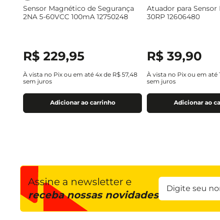
Sensor Magnético de Segurança
Atuador para Sensor 
2NA 5-60VCC 100mA 12750248
30RP 12606480
R$
229
,
95
R$
39
,
90
À vista no Pix ou em até
4
x de
R$
57
,
48
À vista no Pix ou em até
sem juros
sem juros
Adicionar ao carrinho
Adicionar ao c
Assine a newsletter e
receba nossas novidades