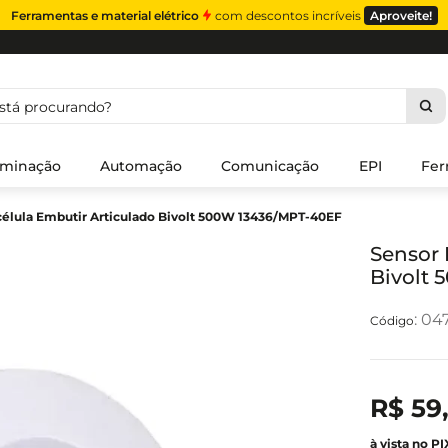
Ferramentas e material elétrico
com descontos incríveis
Aproveite!
á procurando?
uminação
Automação
Comunicação
EPI
Fer
élula Embutir Articulado Bivolt 500W 13436/MPT-40EF
Sensor 
Bivolt
:
04
R$
59