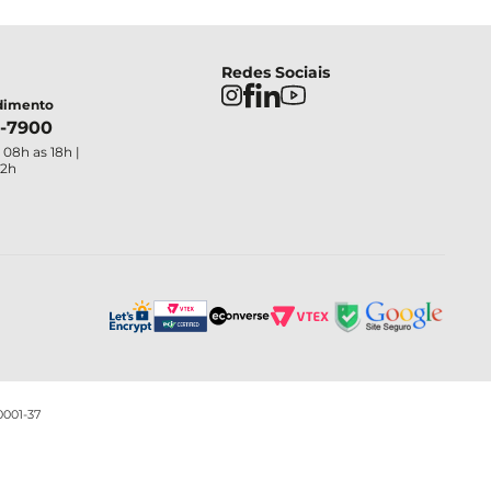
Redes Sociais
ndimento
4-7900
 08h as 18h |
12h
0001-37