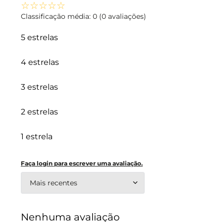
☆
☆
☆
☆
☆
Classificação média: 0
(0 avaliações)
5 estrelas
4 estrelas
3 estrelas
2 estrelas
1 estrela
Faça login para escrever uma avaliação.
Mais recentes
Nenhuma avaliação