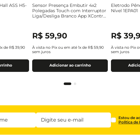
Hall ASS H5-
Sensor Presença Embutir 4x2
Eletrodo Pên
Polegadas Touch com Interruptor
Nível 1EPA01
Liga/Desliga Branco App XControl
LESP4001XC
R$
59
,
90
R$
39
,
1
x de
R$
39
,
90
À vista no Pix ou em até
1
x de
R$
59
,
90
À vista no Pix 
sem juros
sem juros
arrinho
Adicionar ao carrinho
Adicio
Estou de a
Política de