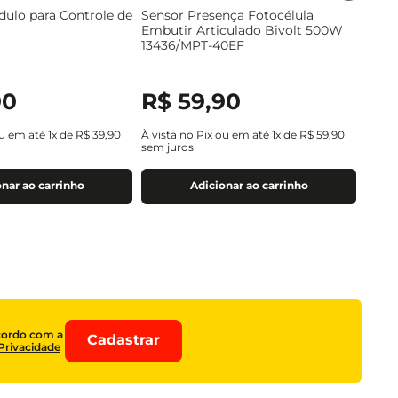
dulo para Controle de
Sensor Presença Fotocélula
Embutir Articulado Bivolt 500W
13436/MPT-40EF
90
R$
59
,
90
ou em até
1
x de
R$
39
,
90
À vista no Pix ou em até
1
x de
R$
59
,
90
sem juros
nar ao carrinho
Adicionar ao carrinho
cordo com a
Cadastrar
 Privacidade