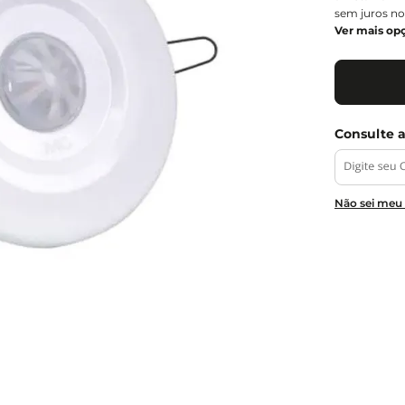
sem juros no
Ver mais op
Não sei meu