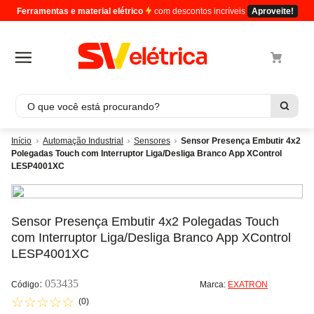
Ferramentas e material elétrico
com descontos incríveis
Aproveite!
O que você está procurando?
Termos mais buscados
Automação Industrial
Sensores
Sensor Presença Embutir 4x2
Polegadas Touch com Interruptor Liga/Desliga Branco App XControl
1
º
cabo
LESP4001XC
2
º
luminaria
3
º
tomada
Sensor Presença Embutir 4x2 Polegadas Touch
4
º
4
com Interruptor Liga/Desliga Branco App XControl
5
º
eletroduto
LESP4001XC
:
053435
Marca:
EXATRON
☆
☆
☆
☆
☆
(
0
)