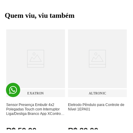
Quem viu, viu também
EXATRON
ALTRONIC
Sensor Presença Embutir 4x2
Eletrodo Pêndulo para Controle de
Polegadas Touch com Interruptor
Nível 1EPA01
Liga/Desliga Branco App XControl
LESP4001XC
R$
59
,
90
R$
39
,
90