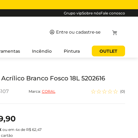
Grupo vip
Sobre nós
Fale conosco
Termos mais
ramentas
Incêndio
Pintura
OUTLET
buscados
1
º
cabo
2
º
luminaria
 Acrílico Branco Fosco 18L 5202616
3
º
tomada
☆
☆
☆
☆
☆
3107
Marca:
CORAL
(
0
)
4
º
4
5
º
eletroduto
9
,
90
ou em
4
x de
R$
62
,
47
 cartão