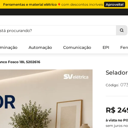
Ferramentas e material elétrico
com descontos incríveis
Aproveite!
á procurando?
uminação
Automação
Comunicação
EPI
Fer
ranco Fosco 18L 5202616
Selador
:
07
R$
24
sem juros no