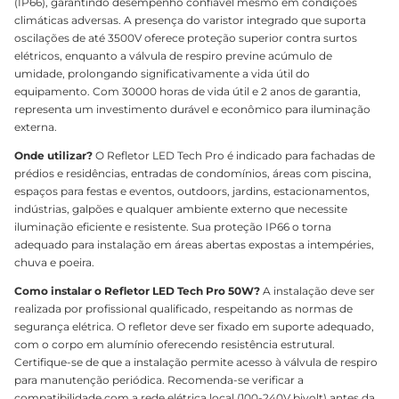
(IP66), garantindo desempenho confiável mesmo em condições
climáticas adversas. A presença do varistor integrado que suporta
oscilações de até 3500V oferece proteção superior contra surtos
elétricos, enquanto a válvula de respiro previne acúmulo de
umidade, prolongando significativamente a vida útil do
equipamento. Com 30000 horas de vida útil e 2 anos de garantia,
representa um investimento durável e econômico para iluminação
externa.
Onde utilizar?
O Refletor LED Tech Pro é indicado para fachadas de
prédios e residências, entradas de condomínios, áreas com piscina,
espaços para festas e eventos, outdoors, jardins, estacionamentos,
indústrias, galpões e qualquer ambiente externo que necessite
iluminação eficiente e resistente. Sua proteção IP66 o torna
adequado para instalação em áreas abertas expostas a intempéries,
chuva e poeira.
Como instalar o Refletor LED Tech Pro 50W?
A instalação deve ser
realizada por profissional qualificado, respeitando as normas de
segurança elétrica. O refletor deve ser fixado em suporte adequado,
com o corpo em alumínio oferecendo resistência estrutural.
Certifique-se de que a instalação permite acesso à válvula de respiro
para manutenção periódica. Recomenda-se verificar a
compatibilidade com a rede elétrica local (100-240V bivolt) antes da