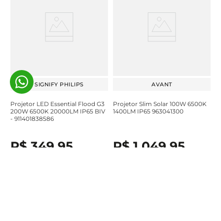
SIGNIFY PHILIPS
AVANT
Projetor LED Essential Flood G3
Projetor Slim Solar 100W 6500K
200W 6500K 20000LM IP65 BIV
1400LM IP65 963041300
- 911401838586
R$
349
,
95
R$
1
.
049
,
95
À vista no Pix ou em até
6
x de
À vista no Pix ou em até
10
x de
R$
58
,
32
sem juros
R$
104
,
99
sem juros
Adicionar ao carrinho
Adicionar ao carrinho