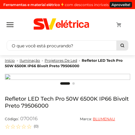
Ferramentas e material elétrico
com descontos incríveis
Aproveite!
O que você está procurando?
Termos mais buscados
Iluminação
Projetores De Led
Refletor LED Tech Pro
50W 6500K IP66 Bivolt Preto 79506000
1
º
cabo
2
º
luminaria
3
º
tomada
4
º
cabo pp
Refletor LED Tech Pro 50W 6500K IP66 Bivolt
Preto 79506000
5
º
4
:
070016
Marca:
BLUMENAU
☆
☆
☆
☆
☆
(
0
)