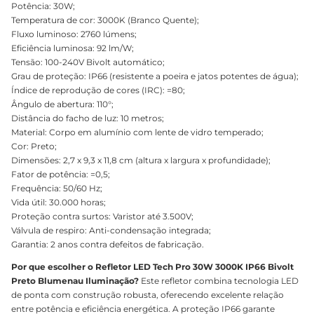
Potência: 30W;
Temperatura de cor: 3000K (Branco Quente);
Fluxo luminoso: 2760 lúmens;
Eficiência luminosa: 92 lm/W;
Tensão: 100-240V Bivolt automático;
Grau de proteção: IP66 (resistente a poeira e jatos potentes de água);
Índice de reprodução de cores (IRC): =80;
Ângulo de abertura: 110°;
Distância do facho de luz: 10 metros;
Material: Corpo em alumínio com lente de vidro temperado;
Cor: Preto;
Dimensões: 2,7 x 9,3 x 11,8 cm (altura x largura x profundidade);
Fator de potência: =0,5;
Frequência: 50/60 Hz;
Vida útil: 30.000 horas;
Proteção contra surtos: Varistor até 3.500V;
Válvula de respiro: Anti-condensação integrada;
Garantia: 2 anos contra defeitos de fabricação.
Por que escolher o Refletor LED Tech Pro 30W 3000K IP66 Bivolt
Preto Blumenau Iluminação?
Este refletor combina tecnologia LED
de ponta com construção robusta, oferecendo excelente relação
entre potência e eficiência energética. A proteção IP66 garante