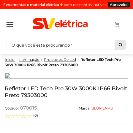
Ferramentas e material elétrico
com descontos incríveis
Aproveite!
O que você está procurando?
Termos mais buscados
Iluminação
Projetores De Led
Refletor LED Tech Pro
30W 3000K IP66 Bivolt Preto 79303000
1
º
cabo
2
º
luminaria
3
º
tomada
Refletor LED Tech Pro 30W 3000K IP66 Bivolt
Preto 79303000
4
º
cabo pp
5
º
4
:
070015
Marca:
BLUMENAU
☆
☆
☆
☆
☆
(
0
)