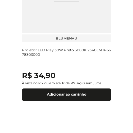
BLUMENAU
Projetor LED Play 30W Preto 3000K 2340LM IP66
78303000
R$
34
,
90
À vista no Pix ou em até
1
x de
R$
34
,
90
sem juros
Adicionar ao carrinho