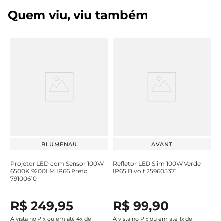
Quem viu, viu também
BLUMENAU
AVANT
Projetor LED com Sensor 100W
Refletor LED Slim 100W Verde
6500K 9200LM IP66 Preto
IP65 Bivolt 259605371
79100610
R$
249
,
95
R$
99
,
90
À vista no Pix ou em até
4
x de
À vista no Pix ou em até
1
x de