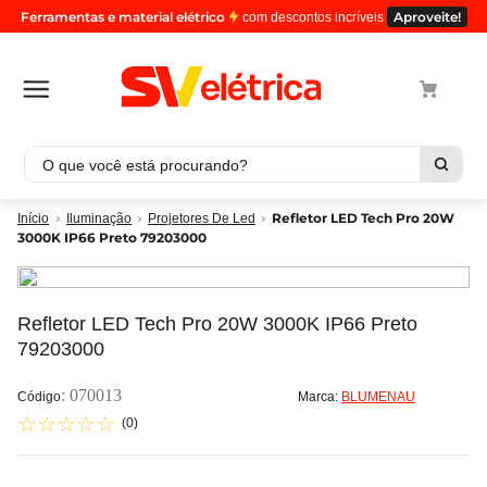
Ferramentas e material elétrico
Aproveite!
com descontos incríveis
O que você está procurando?
Termos mais buscados
Refletor LED Tech Pro 20W
Iluminação
Projetores De Led
3000K IP66 Preto 79203000
1
º
cabo
2
º
luminaria
3
º
tomada
Refletor LED Tech Pro 20W 3000K IP66 Preto
79203000
4
º
cabo pp
5
º
4
:
070013
Marca:
BLUMENAU
☆
☆
☆
☆
☆
(
0
)