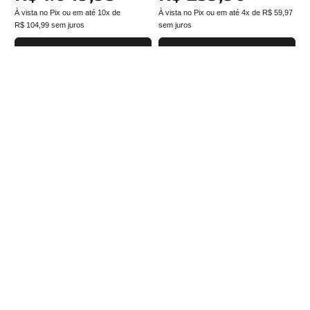
À vista no Pix ou em até
10
x de
À vista no Pix ou em até
4
x de
R$
59
,
97
R$
104
,
99
sem juros
sem juros
Adicionar ao carrinho
Adicionar ao carrinho
Assine a newsletter e
receba nossas novidades
Estou de acordo com a
Cadastrar
Política de Privacidade