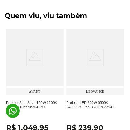
Quem viu, viu também
AVANT
LEDVANCE
Projetor Slim Solar 100W 6500K
Projetor LED 300W 6500K
1400LM IP65 963041300
24000LM IP65 Bivolt 7023941
R$
1
.
049
,
95
R$
239
,
90