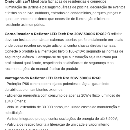
Onde utilizar?
Ideal para fachadas de residências e comércios,
iluminação de jardins e paisagismo, áreas de piscina, decoração de eventos
e festas ao ar livre, outdoors, entradas de condomínios, parques, praças e
qualquer ambiente externo que necessite de iluminação eficiente e
resistente às intempéries.
Como instalar o Refletor LED Tech Pro 20W 3000K IP66?
O refletor
deve ser instalado em áreas externas abertas, preferencialmente em locais
onde possa receber proteção adicional contra chuvas diretas intensas.
Conecte o produto à alimentação bivolt (100-240V) seguindo as normas de
segurança elétrica. Certifique-se de que a instalação seja realizada por
profissional qualificado, respeitando as distâncias de segurança e as
recomendações do manual técnico do produto.
Vantagens do Refletor LED Tech Pro 20W 3000K IP66:
- Proteção IP66 contra poeira e jatos potentes de água, garantindo
durabilidade em ambientes externos;
- Eficiência energética com consumo de apenas 20W e fluxo luminoso de
1840 lúmens;
- Vida útil estendida de 30.000 horas, reduzindo custos de manutenção e
substituição;
- Varistor integrado protege contra oscilações de energia de até 3.500V;
- Válvula de respiro facilita a liberação de umidade e vapor interno,