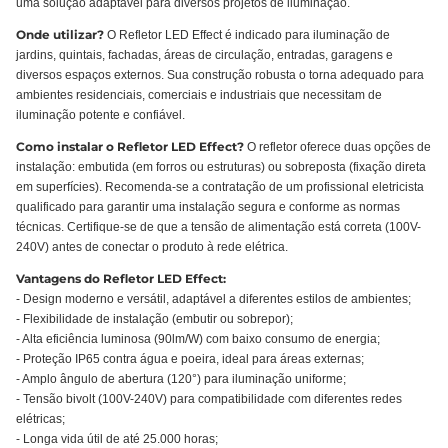
uma solução adaptável para diversos projetos de iluminação.
Onde utilizar?
O Refletor LED Effect é indicado para iluminação de
jardins, quintais, fachadas, áreas de circulação, entradas, garagens e
diversos espaços externos. Sua construção robusta o torna adequado para
ambientes residenciais, comerciais e industriais que necessitam de
iluminação potente e confiável.
Como instalar o Refletor LED Effect?
O refletor oferece duas opções de
instalação: embutida (em forros ou estruturas) ou sobreposta (fixação direta
em superfícies). Recomenda-se a contratação de um profissional eletricista
qualificado para garantir uma instalação segura e conforme as normas
técnicas. Certifique-se de que a tensão de alimentação está correta (100V-
240V) antes de conectar o produto à rede elétrica.
Vantagens do Refletor LED Effect:
- Design moderno e versátil, adaptável a diferentes estilos de ambientes;
- Flexibilidade de instalação (embutir ou sobrepor);
- Alta eficiência luminosa (90lm/W) com baixo consumo de energia;
- Proteção IP65 contra água e poeira, ideal para áreas externas;
- Amplo ângulo de abertura (120°) para iluminação uniforme;
- Tensão bivolt (100V-240V) para compatibilidade com diferentes redes
elétricas;
- Longa vida útil de até 25.000 horas;