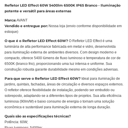
Refletor LED Effect 60W 5400lm 6500K IP65 Branco - Iluminação
potente e versátil para áreas externas
Marca:
AVANT
Vendido e entregue por:
Nossa loja (envio conforme disponibilidade em
estoque)
O que é o Refletor LED Effect 60W?
O Refletor LED Effect é uma
luminária de alta performance fabricada em metal e vidro, desenvolvida
para iluminação externa de ambientes diversos. Com design moderno e
compacto, oferece 5400 lúmens de fluxo luminoso e temperatura de cor de
6500K (branco frio), proporcionando uma luz intensa e uniforme. Sua
construção robusta garante durabilidade mesmo em condições adversas.
Para que serve o Refletor LED Effect 60W?
Ideal para iluminação de
jardins, quintais, fachadas, áreas de circulação e diversos espaços externos.
O refletor oferece flexibilidade de instalação, podendo ser embutido ou
sobreposto, adaptando-se a diferentes tipos de projetos. Sua alta eficiência
luminosa (90lm/W) e baixo consumo de energia o tornam uma solução
econômica e sustentável para iluminação externa de longa duração.
Quais são as especificações técnicas?
Potência: 60W;
Fluxo luminoso: 5400lm;