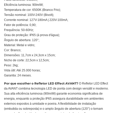
Eficiência luminosa: 90lm/W;
Temperatura de cor: 6500K (Branco Frio);
Tensão nominal: 100V-240V (Bivolt);
Corrente nominal: 127V-180mA | 220V-100mA;
Fator de potência: 0,90;
Frequência: 50-60Hz;
Grau de proteção: IP65 (à prova d'água);
Ângulo de abertura: 120°;
Material: Metal e vidro;
Cor: Branco;
Dimensões: 11,7cm x 24,3cm x 15cm;
Nicho de corte: 22,5cm x 12,5cm;
Peso: 2kg;
Vida útil: Até 25.000 horas;
Garantia: 24 meses.
Por que escolher o Refletor LED Effect AVANT?
O Refletor LED Effect
da AVANT combina tecnologia LED de ponta com design versátil e moderno.
Sua alta eficiência luminosa (90lm/W) garante economia significativa de
energia, enquanto a proteção IP65 assegura durabilidade em ambientes
externos expostos à umidade e poeira. A flexibilidade de instalação
(embutida ou sobreposta) e o amplo ângulo de abertura (120°) o tornam