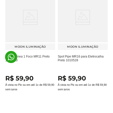
MOON ILUMINAÇÃO
MOON ILUMINAÇÃO
Plafon Linea 1 Foco MR11 Preto
Spot Pipe MR16 para Eletrocalha
1062113
Preto 1010528
R$
59
,
90
R$
59
,
90
À vista no Pix ou em até
1
x de
R$
59
,
90
À vista no Pix ou em até
1
x de
R$
59
,
90
sem juros
sem juros
Adicionar ao carrinho
Adicionar ao carrinho