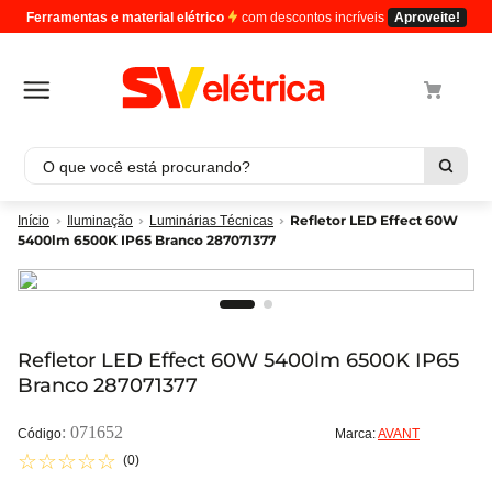
Ferramentas e material elétrico
com descontos incríveis
Aproveite!
O que você está procurando?
Termos mais buscados
Refletor LED Effect 60W
Iluminação
Luminárias Técnicas
5400lm 6500K IP65 Branco 287071377
1
º
cabo
2
º
luminaria
3
º
tomada
4
º
cabo pp
Refletor LED Effect 60W 5400lm 6500K IP65
Branco 287071377
5
º
4
:
071652
Marca:
AVANT
☆
☆
☆
☆
☆
(
0
)