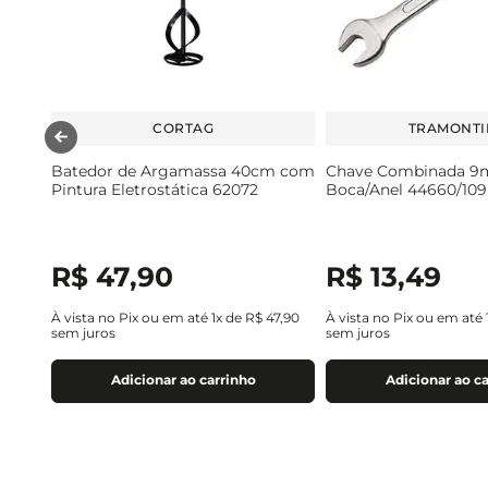
CORTAG
TRAMONTI
Batedor de Argamassa 40cm com
Chave Combinada 
Pintura Eletrostática 62072
Boca/Anel 44660/109
R$
47
,
90
R$
13
,
49
À vista no Pix ou em até
1
x de
R$
47
,
90
À vista no Pix ou em até
sem juros
sem juros
Adicionar ao carrinho
Adicionar ao c