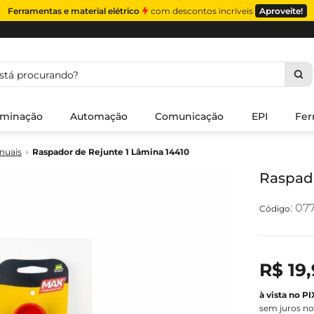
Ferramentas e material elétrico
com descontos incríveis
Aproveite!
á procurando?
uminação
Automação
Comunicação
EPI
Fer
nuais
Raspador de Rejunte 1 Lâmina 14410
Raspado
:
07
R$
19
,
sem juros no