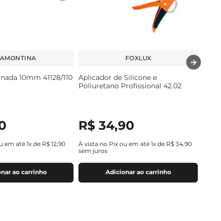
RAMONTINA
FOXLUX
nada 10mm 41128/110
Aplicador de Silicone e
Poliuretano Profissional 42.02
0
R$
34
,
90
ou em até
1
x de
R$
12
,
90
À vista no Pix ou em até
1
x de
R$
34
,
90
sem juros
nar ao carrinho
Adicionar ao carrinho