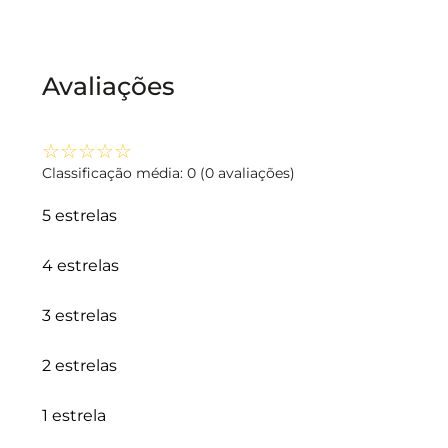
Avaliações
☆
☆
☆
☆
☆
Classificação média: 0
(0 avaliações)
5 estrelas
4 estrelas
3 estrelas
2 estrelas
1 estrela