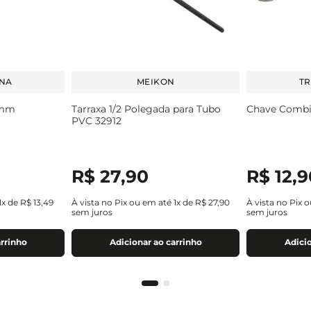
NA
MEIKON
T
9mm
Tarraxa 1/2 Polegada para Tubo
Chave Combi
PVC 32912
R$
27
,
90
R$
12
,
9
1
x de
R$
13
,
49
À vista no Pix ou em até
1
x de
R$
27
,
90
À vista no Pix 
sem juros
sem juros
arrinho
Adicionar ao carrinho
Adicio