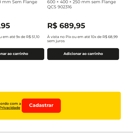
0 mm Sem Flange
600 × 400 × 250 mm sem Flange
QCS 902316
,
95
R$
689
,
95
ou em até
9
x de
R$
51
,
10
À vista no Pix ou em até
10
x de
R$
68
,
99
sem juros
nar ao carrinho
Adicionar ao carrinho
cordo com a
Cadastrar
 Privacidade