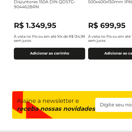
Disjuntores 150A DIN QDSTG-
500x400x150mm IP6
904462BRN
R$
1
.
349
,
95
R$
699
,
95
À vista no Pix ou em até
10
x de
R$
134
,
99
À vista no Pix ou em até
sem juros
sem juros
Adicionar ao carrinho
Adicionar ao c
Assine a newsletter e
receba nossas novidades