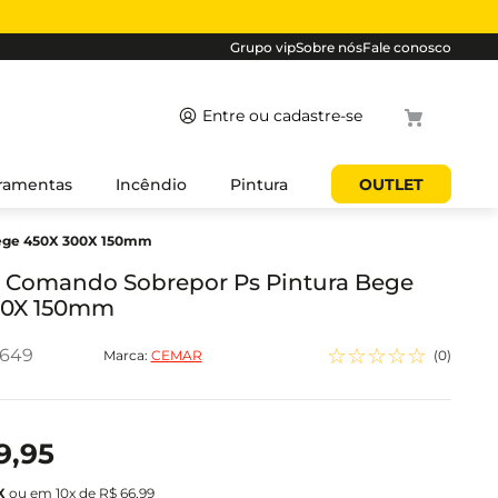
Grupo vip
Sobre nós
Fale conosco
Termos mais
ramentas
Incêndio
Pintura
OUTLET
buscados
Bege 450X 300X 150mm
1
º
cabo
2
º
luminaria
 Comando Sobrepor Ps Pintura Bege
00X 150mm
3
º
tomada
4
º
4
☆
☆
☆
☆
☆
5649
Marca:
CEMAR
(
0
)
5
º
eletroduto
9
,
95
ou em
10
x de
R$
66
,
99