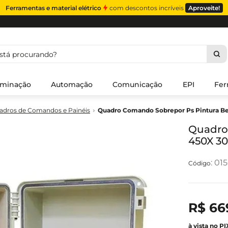
Ferramentas e material elétrico
com descontos incríveis
Aproveite!
á procurando?
uminação
Automação
Comunicação
EPI
Fer
adros de Comandos e Painéis
Quadro Comando Sobrepor Ps Pintura 
Quadro
450X 3
:
01
R$
66