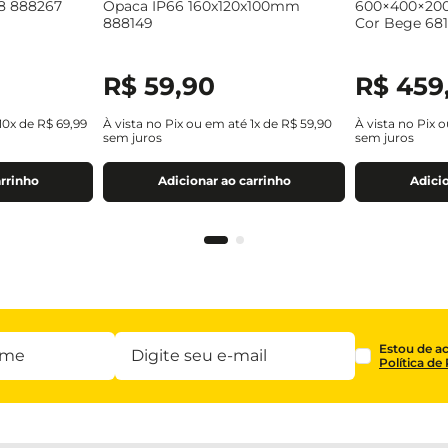
8 888267
Opaca IP66 160x120x100mm
600×400×20
888149
Cor Bege 681
R$
59
,
90
R$
459
10
x de
R$
69
,
99
À vista no Pix ou em até
1
x de
R$
59
,
90
À vista no Pix 
sem juros
sem juros
arrinho
Adicionar ao carrinho
Adicio
Estou de a
Política de