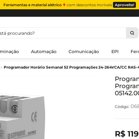
Ferramentas e material elétrico
com descontos incríveis
Aproveite!
á procurando?
uminação
Automação
Comunicação
EPI
Fer
Programador Horário Semanal 52 Programações 24-264VCA/CC RAS-4
Progra
Progra
05142.0
:
06
R$
119