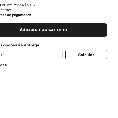
ou em
2
x de
R$
59
,
97
 cartão
ções de pagamento
Adicionar ao carrinho
 CEP