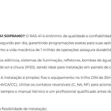
S-41 SOPRANO?
O RAS-41 é sinônimo de qualidade e confiabilid
 1 segundo por dia, garantindo programações exatas para suas ap
to a vida mecânica de 1 milhão de operações assegura durabili
 elétricos, sistemas de iluminação, refletores, bombas de água,
de sol e chuva (IP20), sendo ideal para instalação em painéis de
A instalação é simples: fixe o equipamento no trilho DIN de 35
64VCA/CC). Utilize os contatos reversíveis (C, NA, NF) para aci
 sempre o manual técnico e um profissional qualificado antes da
lexibilidade de instalação;