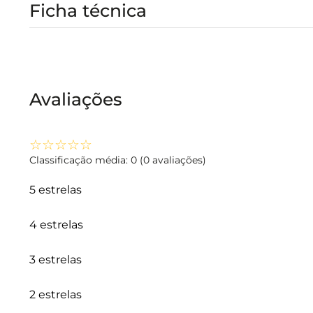
Ficha técnica
Avaliações
☆
☆
☆
☆
☆
Classificação média: 0
(0 avaliações)
5 estrelas
4 estrelas
3 estrelas
2 estrelas