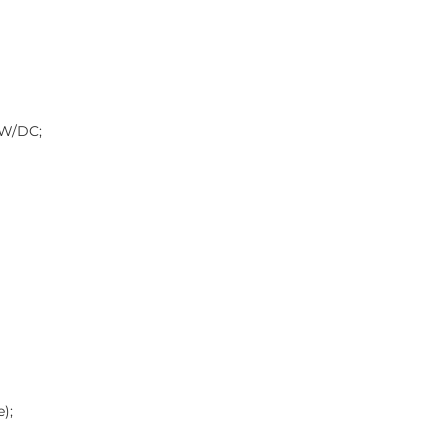
4W/DC;
);