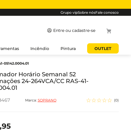
Grupo vip
Sobre nós
Fale conosco
Termos
ramentas
Incêndio
Pintura
OUTLET
mais
1-05142.0004.01
buscados
1
º
cabo
mador Horário Semanal 52
mações 24-264VCA/CC RAS-41-
2
º
luminaria
004.01
3
º
tomada
☆
☆
☆
☆
☆
8467
4
º
cabo pp
Marca:
SOPRANO
(
0
)
5
º
4
,
95