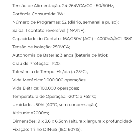
Tensão de Alimentação: 24-264VCA/CC - 50/60Hz;
Potência Consumida: 1W;
Número de Programas: 52 (diário, semanal e pulso);
Saída: 1 contato reversível (1NA/NF);
Capacidade do Contato: 16A/250V (AC1) - 4000VA/AC1, 38
Tensão de Isolação: 250VCA;
Autonomia de Bateria: 3 anos (bateria de lítio);
Grau de Proteção: IP20;
Tolerância de Tempo: ±1s/dia (a 25°C);
Vida Mecânica: 1.000.000 operações;
Vida Elétrica: 100.000 operações;
Temperatura de Operação: -20°C a +55°C;
Umidade: =50% (40°C, sem condensação);
Altitude: =2000m;
Dimensões: 9 x 3,6 x 6,5cm (altura x largura x profundidade
Fixação: Trilho DIN-35 (IEC 60715);