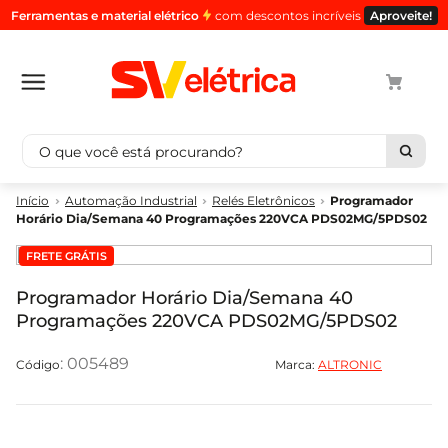
Ferramentas e material elétrico
com descontos incríveis
Aproveite!
O que você está procurando?
Termos mais buscados
Automação Industrial
Relés Eletrônicos
Programador
Horário Dia/Semana 40 Programações 220VCA PDS02MG/5PDS02
1
º
cabo
FRETE GRÁTIS
2
º
luminaria
3
º
tomada
Programador Horário Dia/Semana 40
Programações 220VCA PDS02MG/5PDS02
4
º
cabo pp
5
º
4
:
005489
Marca:
ALTRONIC