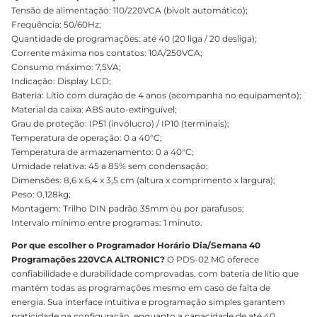
Tensão de alimentação: 110/220VCA (bivolt automático);
Frequência: 50/60Hz;
Quantidade de programações: até 40 (20 liga / 20 desliga);
Corrente máxima nos contatos: 10A/250VCA;
Consumo máximo: 7,5VA;
Indicação: Display LCD;
Bateria: Lítio com duração de 4 anos (acompanha no equipamento);
Material da caixa: ABS auto-extinguível;
Grau de proteção: IP51 (invólucro) / IP10 (terminais);
Temperatura de operação: 0 a 40°C;
Temperatura de armazenamento: 0 a 40°C;
Umidade relativa: 45 a 85% sem condensação;
Dimensões: 8,6 x 6,4 x 3,5 cm (altura x comprimento x largura);
Peso: 0,128kg;
Montagem: Trilho DIN padrão 35mm ou por parafusos;
Intervalo mínimo entre programas: 1 minuto.
Por que escolher o Programador Horário Dia/Semana 40
Programações 220VCA ALTRONIC?
O PDS-02 MG oferece
confiabilidade e durabilidade comprovadas, com bateria de lítio que
mantém todas as programações mesmo em caso de falta de
energia. Sua interface intuitiva e programação simples garantem
praticidade na configuração, enquanto a capacidade de até 40