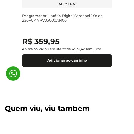
SIEMENS
Programador Horário Digital Semanal 1 Saída
220VCA 7PV03000AN00
R$
359
,
95
À vista no Pix ou em até
7
x de
R$
51
,
42
sem juros
Adicionar ao carrinho
Quem viu, viu também