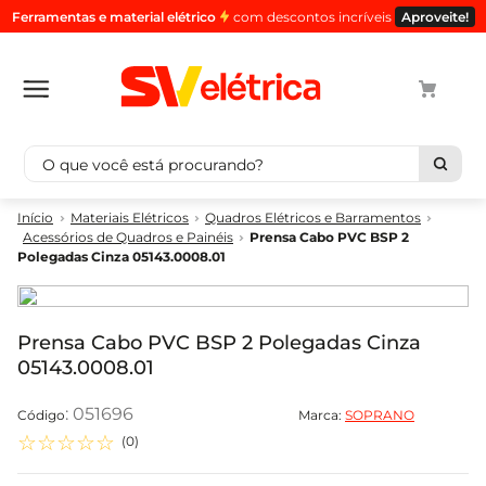
Ferramentas e material elétrico
com descontos incríveis
Aproveite!
O que você está procurando?
Termos mais buscados
Materiais Elétricos
Quadros Elétricos e Barramentos
Acessórios de Quadros e Painéis
Prensa Cabo PVC BSP 2
1
º
cabo
Polegadas Cinza 05143.0008.01
2
º
luminaria
3
º
tomada
Prensa Cabo PVC BSP 2 Polegadas Cinza
4
º
4
05143.0008.01
5
º
eletroduto
:
051696
Marca:
SOPRANO
☆
☆
☆
☆
☆
(
0
)