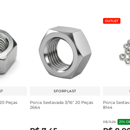
OUTLET
ST
SFORPLAST
 20 Peças
Porca Sextavada 3/16" 20 Peças
Porca Sextav
2664
8144
R$
11
,
26
21%
O