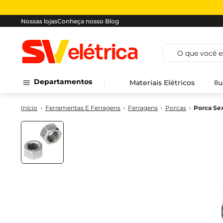
Nossas lojas
Conheça nosso Blog
O que você est
Departamentos
Materiais Elétricos
Il
Ferramentas E Ferragens
Ferragens
Porcas
Porca Se