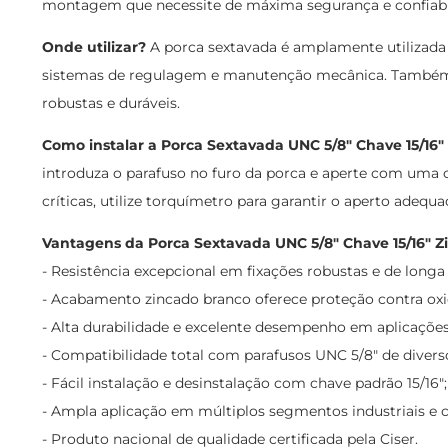
montagem que necessite de máxima segurança e confiabi
Onde utilizar?
A porca sextavada é amplamente utilizada e
sistemas de regulagem e manutenção mecânica. Também é 
robustas e duráveis.
Como instalar a Porca Sextavada UNC 5/8" Chave 15/16"
introduza o parafuso no furo da porca e aperte com uma c
críticas, utilize torquímetro para garantir o aperto adeq
Vantagens da Porca Sextavada UNC 5/8" Chave 15/16" Z
- Resistência excepcional em fixações robustas e de longa
- Acabamento zincado branco oferece proteção contra oxi
- Alta durabilidade e excelente desempenho em aplicações 
- Compatibilidade total com parafusos UNC 5/8" de diverso
- Fácil instalação e desinstalação com chave padrão 15/16";
- Ampla aplicação em múltiplos segmentos industriais e 
- Produto nacional de qualidade certificada pela Ciser.