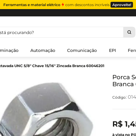
Ferramentas e material elétrico
com descontos incríveis
Aproveite!
á procurando?
uminação
Automação
Comunicação
EPI
Fer
xtavada UNC 5/8" Chave 15/16" Zincada Branca 60046201
Porca S
Branca
:
01
R$
1
,
4