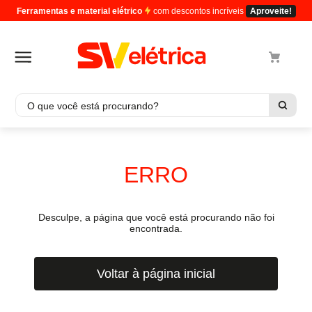
Ferramentas e material elétrico
com descontos incríveis
Aproveite!
O que você está procurando?
Termos mais buscados
1
º
cabo
ERRO
2
º
luminaria
3
º
tomada
Desculpe, a página que você está procurando não foi
4
º
cabo pp
encontrada.
5
º
4
Voltar à página inicial