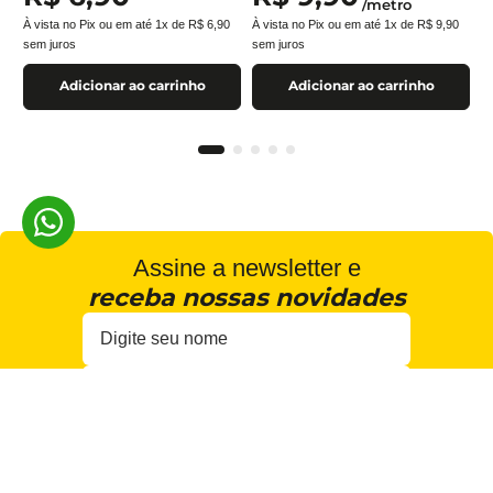
/
metro
À vista no Pix ou em até
1
x de
R$
6
,
90
À vista no Pix ou em até
1
x de
R$
9
,
90
sem juros
sem juros
Adicionar ao carrinho
Adicionar ao carrinho
Assine a newsletter e
receba nossas novidades
Estou de acordo com a
Cadastrar
Política de Privacidade