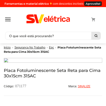
Ferramentas e material elétrico
Aproveite!
com descontos incríveis
O que você está procurando?
Termos mais buscados
Placa Fotoluminescente Seta
Segurança No Trabalho
Epc
Reta para Cima 30x15cm 315AC
1
º
cabo
2
º
luminaria
3
º
tomada
Placa Fotoluminescente Seta Reta para Cima
30x15cm 315AC
4
º
cabo pp
5
º
4
:
071177
Marca:
SINALIZE