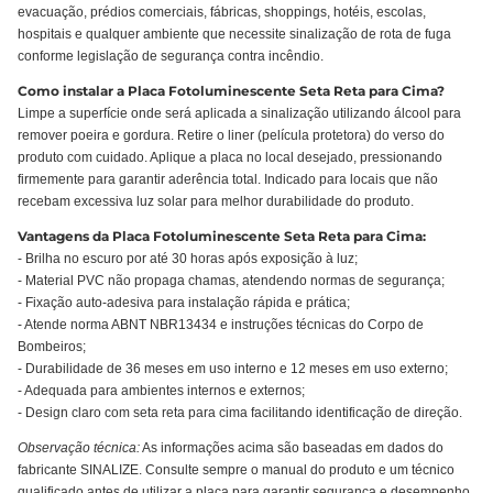
evacuação, prédios comerciais, fábricas, shoppings, hotéis, escolas,
hospitais e qualquer ambiente que necessite sinalização de rota de fuga
conforme legislação de segurança contra incêndio.
Como instalar a Placa Fotoluminescente Seta Reta para Cima?
Limpe a superfície onde será aplicada a sinalização utilizando álcool para
remover poeira e gordura. Retire o liner (película protetora) do verso do
produto com cuidado. Aplique a placa no local desejado, pressionando
firmemente para garantir aderência total. Indicado para locais que não
recebam excessiva luz solar para melhor durabilidade do produto.
Vantagens da Placa Fotoluminescente Seta Reta para Cima:
- Brilha no escuro por até 30 horas após exposição à luz;
- Material PVC não propaga chamas, atendendo normas de segurança;
- Fixação auto-adesiva para instalação rápida e prática;
- Atende norma ABNT NBR13434 e instruções técnicas do Corpo de
Bombeiros;
- Durabilidade de 36 meses em uso interno e 12 meses em uso externo;
- Adequada para ambientes internos e externos;
- Design claro com seta reta para cima facilitando identificação de direção.
Observação técnica:
As informações acima são baseadas em dados do
fabricante SINALIZE. Consulte sempre o manual do produto e um técnico
qualificado antes de utilizar a placa para garantir segurança e desempenho