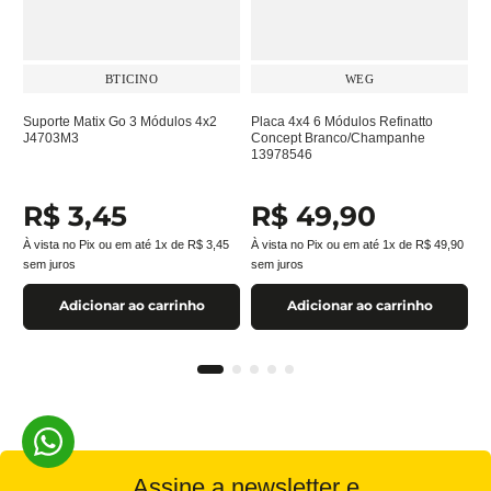
BTICINO
WEG
Suporte Matix Go 3 Módulos 4x2
Placa 4x4 6 Módulos Refinatto
J4703M3
Concept Branco/Champanhe
13978546
R$
3
,
45
R$
49
,
90
À vista no Pix ou em até
1
x de
R$
3
,
45
À vista no Pix ou em até
1
x de
R$
49
,
90
sem juros
sem juros
Adicionar ao carrinho
Adicionar ao carrinho
Assine a newsletter e