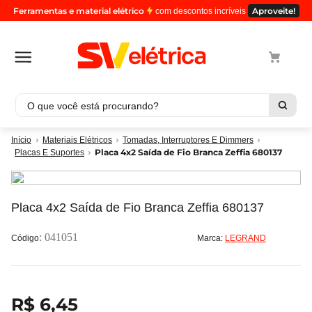
Ferramentas e material elétrico
Aproveite!
com descontos incríveis
O que você está procurando?
Termos mais buscados
Materiais Elétricos
Tomadas, Interruptores E Dimmers
Placa 4x2 Saída de Fio Branca Zeffia 680137
Placas E Suportes
1
º
cabo
2
º
luminaria
3
º
tomada
Placa 4x2 Saída de Fio Branca Zeffia 680137
4
º
cabo pp
:
041051
Marca:
LEGRAND
5
º
4
R$
6
,
45