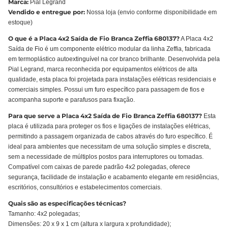
Marca:
Pial Legrand
Vendido e entregue por:
Nossa loja (envio conforme disponibilidade em
estoque)
O que é a Placa 4x2 Saída de Fio Branca Zeffia 680137?
A Placa 4x2
Saída de Fio é um componente elétrico modular da linha Zeffia, fabricada
em termoplástico autoextinguível na cor branco brilhante. Desenvolvida pela
Pial Legrand, marca reconhecida por equipamentos elétricos de alta
qualidade, esta placa foi projetada para instalações elétricas residenciais e
comerciais simples. Possui um furo específico para passagem de fios e
acompanha suporte e parafusos para fixação.
Para que serve a Placa 4x2 Saída de Fio Branca Zeffia 680137?
Esta
placa é utilizada para proteger os fios e ligações de instalações elétricas,
permitindo a passagem organizada de cabos através do furo específico. É
ideal para ambientes que necessitam de uma solução simples e discreta,
sem a necessidade de múltiplos postos para interruptores ou tomadas.
Compatível com caixas de parede padrão 4x2 polegadas, oferece
segurança, facilidade de instalação e acabamento elegante em residências,
escritórios, consultórios e estabelecimentos comerciais.
Quais são as especificações técnicas?
Tamanho: 4x2 polegadas;
Dimensões: 20 x 9 x 1 cm (altura x largura x profundidade);