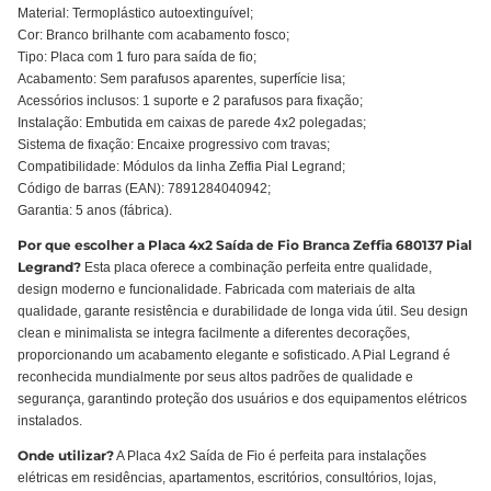
Material: Termoplástico autoextinguível;
Cor: Branco brilhante com acabamento fosco;
Tipo: Placa com 1 furo para saída de fio;
Acabamento: Sem parafusos aparentes, superfície lisa;
Acessórios inclusos: 1 suporte e 2 parafusos para fixação;
Instalação: Embutida em caixas de parede 4x2 polegadas;
Sistema de fixação: Encaixe progressivo com travas;
Compatibilidade: Módulos da linha Zeffia Pial Legrand;
Código de barras (EAN): 7891284040942;
Garantia: 5 anos (fábrica).
Por que escolher a Placa 4x2 Saída de Fio Branca Zeffia 680137 Pial
Legrand?
Esta placa oferece a combinação perfeita entre qualidade,
design moderno e funcionalidade. Fabricada com materiais de alta
qualidade, garante resistência e durabilidade de longa vida útil. Seu design
clean e minimalista se integra facilmente a diferentes decorações,
proporcionando um acabamento elegante e sofisticado. A Pial Legrand é
reconhecida mundialmente por seus altos padrões de qualidade e
segurança, garantindo proteção dos usuários e dos equipamentos elétricos
instalados.
Onde utilizar?
A Placa 4x2 Saída de Fio é perfeita para instalações
elétricas em residências, apartamentos, escritórios, consultórios, lojas,