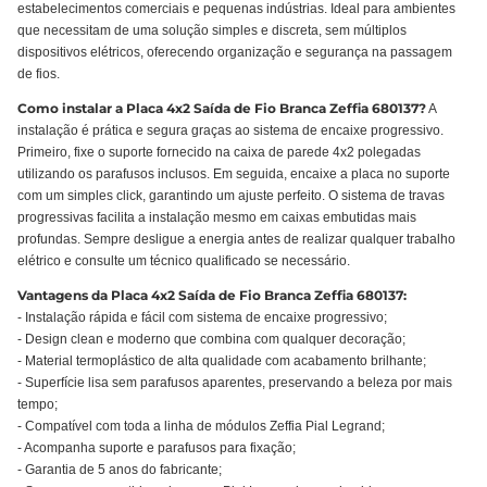
estabelecimentos comerciais e pequenas indústrias. Ideal para ambientes
que necessitam de uma solução simples e discreta, sem múltiplos
dispositivos elétricos, oferecendo organização e segurança na passagem
de fios.
Como instalar a Placa 4x2 Saída de Fio Branca Zeffia 680137?
A
instalação é prática e segura graças ao sistema de encaixe progressivo.
Primeiro, fixe o suporte fornecido na caixa de parede 4x2 polegadas
utilizando os parafusos inclusos. Em seguida, encaixe a placa no suporte
com um simples click, garantindo um ajuste perfeito. O sistema de travas
progressivas facilita a instalação mesmo em caixas embutidas mais
profundas. Sempre desligue a energia antes de realizar qualquer trabalho
elétrico e consulte um técnico qualificado se necessário.
Vantagens da Placa 4x2 Saída de Fio Branca Zeffia 680137:
- Instalação rápida e fácil com sistema de encaixe progressivo;
- Design clean e moderno que combina com qualquer decoração;
- Material termoplástico de alta qualidade com acabamento brilhante;
- Superfície lisa sem parafusos aparentes, preservando a beleza por mais
tempo;
- Compatível com toda a linha de módulos Zeffia Pial Legrand;
- Acompanha suporte e parafusos para fixação;
- Garantia de 5 anos do fabricante;