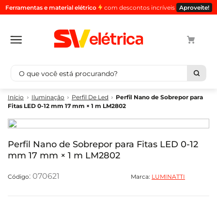
Ferramentas e material elétrico
com descontos incríveis
Aproveite!
O que você está procurando?
Termos mais buscados
Iluminação
Perfil De Led
Perfil Nano de Sobrepor para
Fitas LED 0-12 mm 17 mm × 1 m LM2802
1
º
cabo
2
º
luminaria
3
º
tomada
Perfil Nano de Sobrepor para Fitas LED 0-12
mm 17 mm × 1 m LM2802
4
º
cabo pp
5
º
4
:
070621
Marca:
LUMINATTI