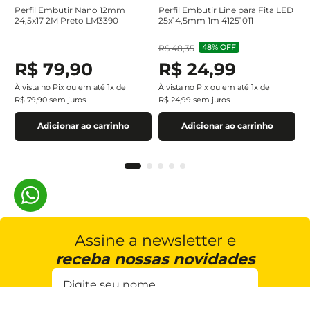
Perfil Embutir Nano 12mm
Perfil Embutir Line para Fita LED
24,5x17 2M Preto LM3390
25x14,5mm 1m 41251011
48%
OFF
R$
48
,
35
R$
79
,
90
R$
24
,
99
À vista no Pix ou em até
1
x de
À vista no Pix ou em até
1
x de
R$
79
,
90
sem juros
R$
24
,
99
sem juros
Adicionar ao carrinho
Adicionar ao carrinho
Assine a newsletter e
receba nossas novidades