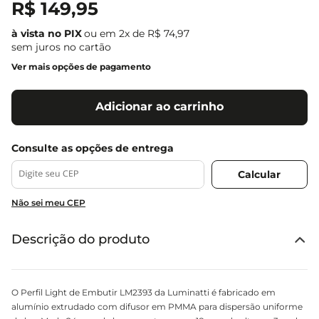
R$
149
,
95
ou em
2
x de
R$
74
,
97
sem juros no cartão
Ver mais opções de pagamento
Adicionar ao carrinho
Não sei meu CEP
Descrição do produto
O Perfil Light de Embutir LM2393 da Luminatti é fabricado em
alumínio extrudado com difusor em PMMA para dispersão uniforme