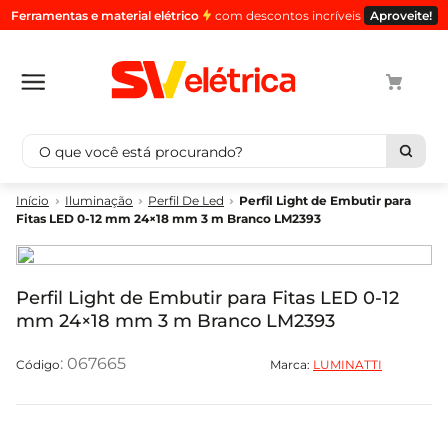
Ferramentas e material elétrico
com descontos incríveis
Aproveite!
O que você está procurando?
Termos mais buscados
Iluminação
Perfil De Led
Perfil Light de Embutir para
Fitas LED 0-12 mm 24×18 mm 3 m Branco LM2393
1
º
cabo
2
º
luminaria
3
º
tomada
Perfil Light de Embutir para Fitas LED 0-12
mm 24×18 mm 3 m Branco LM2393
4
º
4
5
º
eletroduto
:
067665
Marca:
LUMINATTI