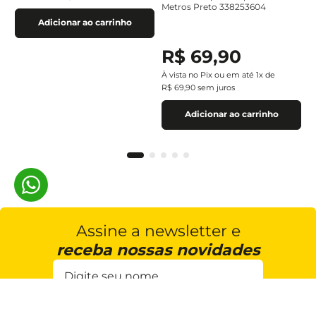
Metros Preto 338253604
Adicionar ao carrinho
R$
69
,
90
À vista no Pix ou em até
1
x de
R$
69
,
90
sem juros
Adicionar ao carrinho
Assine a newsletter e
receba nossas novidades