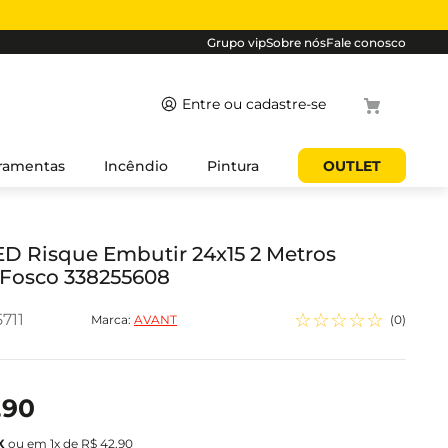
Grupo vip
Sobre nós
Fale conosco
Termos
ramentas
Incêndio
Pintura
OUTLET
mais
buscados
1
º
cabo
LED Risque Embutir 24x15 2 Metros
 Fosco 338255608
2
º
luminaria
3
º
tomada
☆
☆
☆
☆
☆
711
Marca:
AVANT
(
0
)
4
º
cabo pp
5
º
4
,
90
ou em
1
x de
R$
42
,
90