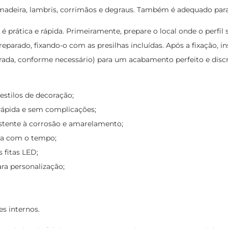
e madeira, lambris, corrimãos e degraus. Também é adequado para
 é prática e rápida. Primeiramente, prepare o local onde o perfi
parado, fixando-o com as presilhas incluídas. Após a fixação, ins
urada, conforme necessário) para um acabamento perfeito e discr
estilos de decoração;
 rápida e sem complicações;
stente à corrosão e amarelamento;
rga com o tempo;
s fitas LED;
ra personalização;
es internos.