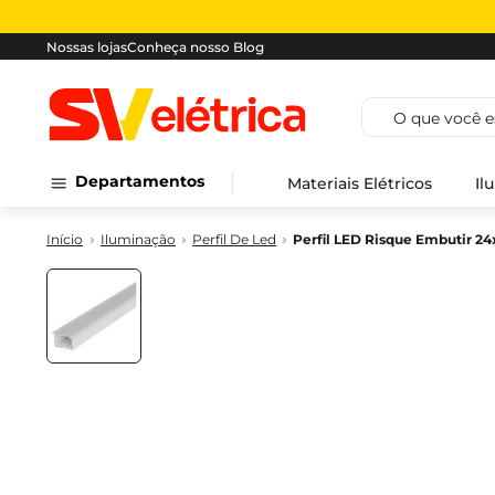
Nossas lojas
Conheça nosso Blog
O que você est
Departamentos
Materiais Elétricos
Il
Iluminação
Perfil De Led
Perfil LED Risque Embutir 2