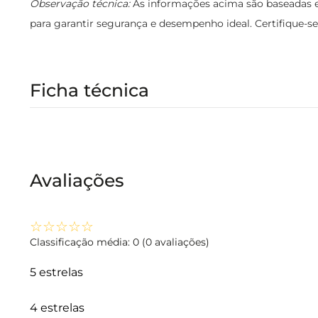
Observação técnica:
As informações acima são baseadas em
para garantir segurança e desempenho ideal. Certifique-s
Ficha técnica
Avaliações
☆
☆
☆
☆
☆
Classificação média: 0
(0 avaliações)
5 estrelas
4 estrelas