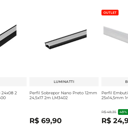
OUTLET
LUMINATTI
B
e 24x08 2
Perfil Sobrepor Nano Preto 12mm
Perfil Embuti
600
24,5x17 2m LM3402
25x14,5mm 1m
R$
48
,
35
48%
R$
69
,
90
R$
24
,