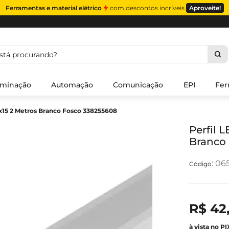
Ferramentas e material elétrico
com descontos incríveis
Aproveite!
á procurando?
uminação
Automação
Comunicação
EPI
Fer
4x15 2 Metros Branco Fosco 338255608
Perfil 
Branco
:
065
R$
42