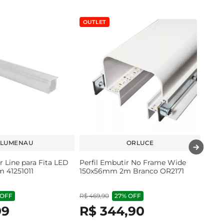
OUTLET
LUMENAU
ORLUCE
r Line para Fita LED
Perfil Embutir No Frame Wide
 41251011
150x56mm 2m Branco OR2171
OFF
R$
469
,
90
27%
OFF
99
R$
344
,
90