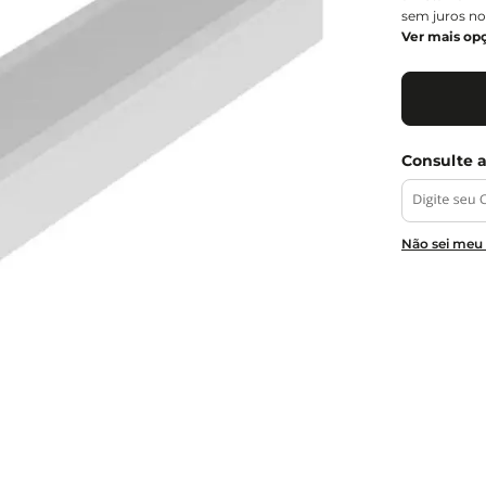
sem juros no
Ver mais op
Não sei meu