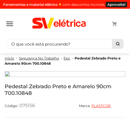
Ferramentas e material elétrico
com descontos incríveis
Aproveite!
O que você está procurando?
Termos mais buscados
Segurança No Trabalho
Epc
Pedestal Zebrado Preto e
Amarelo 90cm 700.10848
1
º
cabo
2
º
luminaria
3
º
tomada
Pedestal Zebrado Preto e Amarelo 90cm
700.10848
4
º
4
5
º
eletroduto
:
075156
Marca:
PLASTCOR