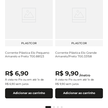
PLASTCOR
PLASTCOR
Corrente Plástica Elo Pequeno
Corrente Plástica Elo Grande
Amarelo e Preto 700.88123
Amarelo/Preto 700.33158
R$
6
,
90
R$
9
,
90
/
metro
À vista no Pix ou em até
1
x de
À vista no Pix ou em até
1
x de
R$
6
,
90
sem juros
R$
9
,
90
sem juros
Adicionar ao carrinho
Adicionar ao carrinho