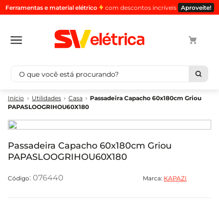
Ferramentas e material elétrico
com descontos incríveis
Aproveite!
O que você está procurando?
Termos mais buscados
Utilidades
Casa
Passadeira Capacho 60x180cm Griou
PAPASLOOGRIHOU60X180
1
º
cabo
2
º
luminaria
3
º
tomada
Passadeira Capacho 60x180cm Griou
PAPASLOOGRIHOU60X180
4
º
cabo pp
5
º
4
:
076440
Marca:
KAPAZI