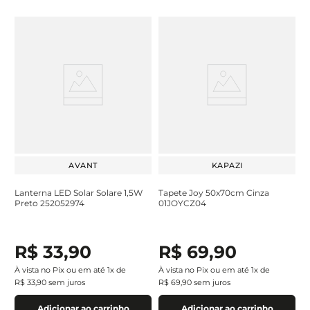
AVANT
KAPAZI
Lanterna LED Solar Solare 1,5W
Tapete Joy 50x70cm Cinza
Preto 252052974
01JOYCZ04
R$
33
,
90
R$
69
,
90
À vista no Pix ou em até
1
x de
À vista no Pix ou em até
1
x de
R$
33
,
90
sem juros
R$
69
,
90
sem juros
Adicionar ao carrinho
Adicionar ao carrinho