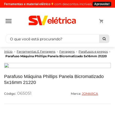
com descontos incríveis
Ferramentas e material elétrico
Aproveite!
O que você está procurando?
Termos mais buscados
Ferramentas E Ferragens
Ferragens
Parafusos e pregos
Parafuso Máquina Phillips Panela Bicromatizado 5x16mm 21220
1
º
cabo
2
º
luminaria
3
º
tomada
Parafuso Máquina Phillips Panela Bicromatizado
5x16mm 21220
4
º
4
5
º
eletroduto
:
065051
Marca:
JOMARCA