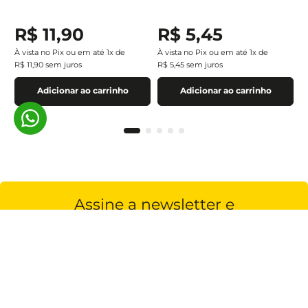
R$
11
,
90
R$
5
,
45
À vista no Pix ou em até
1
x de
À vista no Pix ou em até
1
x de
R$
11
,
90
sem juros
R$
5
,
45
sem juros
Adicionar ao carrinho
Adicionar ao carrinho
Assine a newsletter e
receba nossas novidades