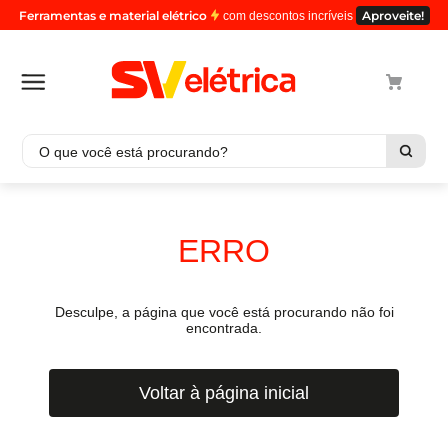
Ferramentas e material elétrico
Aproveite!
com descontos incríveis
O que você está procurando?
Termos mais buscados
1
º
cabo
ERRO
2
º
luminaria
3
º
tomada
Desculpe, a página que você está procurando não foi
4
º
4
encontrada.
5
º
cabo pp
Voltar à página inicial