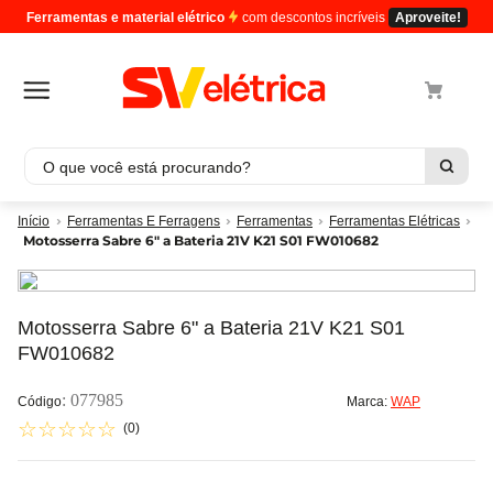
Ferramentas e material elétrico
com descontos incríveis
Aproveite!
O que você está procurando?
Termos mais buscados
Ferramentas E Ferragens
Ferramentas
Ferramentas Elétricas
Motosserra Sabre 6" a Bateria 21V K21 S01 FW010682
1
º
cabo
2
º
luminaria
3
º
tomada
Motosserra Sabre 6" a Bateria 21V K21 S01
FW010682
4
º
4
5
º
eletroduto
:
077985
Marca:
WAP
☆
☆
☆
☆
☆
(
0
)