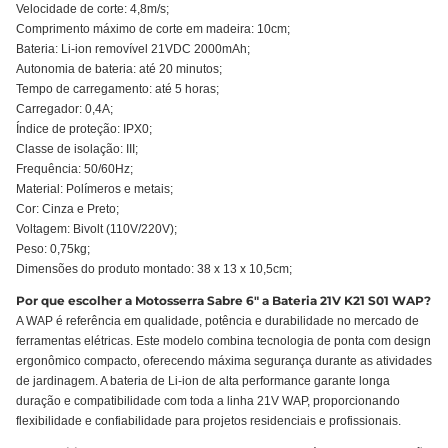
Velocidade de corte: 4,8m/s;
Comprimento máximo de corte em madeira: 10cm;
Bateria: Li-ion removível 21VDC 2000mAh;
Autonomia de bateria: até 20 minutos;
Tempo de carregamento: até 5 horas;
Carregador: 0,4A;
Índice de proteção: IPX0;
Classe de isolação: III;
Frequência: 50/60Hz;
Material: Polímeros e metais;
Cor: Cinza e Preto;
Voltagem: Bivolt (110V/220V);
Peso: 0,75kg;
Dimensões do produto montado: 38 x 13 x 10,5cm;
Por que escolher a Motosserra Sabre 6" a Bateria 21V K21 S01 WAP?
A WAP é referência em qualidade, potência e durabilidade no mercado de
ferramentas elétricas. Este modelo combina tecnologia de ponta com design
ergonômico compacto, oferecendo máxima segurança durante as atividades
de jardinagem. A bateria de Li-ion de alta performance garante longa
duração e compatibilidade com toda a linha 21V WAP, proporcionando
flexibilidade e confiabilidade para projetos residenciais e profissionais.