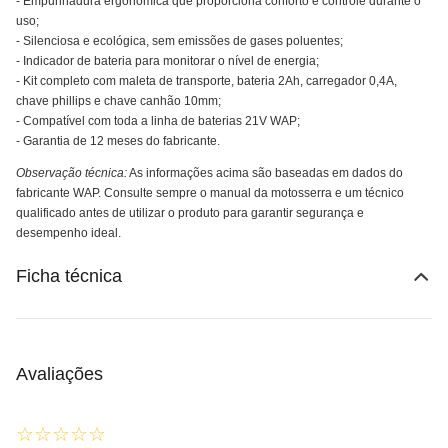
- Empunhadura ergonômica que proporciona conforto e controle durante o
uso;
- Silenciosa e ecológica, sem emissões de gases poluentes;
- Indicador de bateria para monitorar o nível de energia;
- Kit completo com maleta de transporte, bateria 2Ah, carregador 0,4A,
chave phillips e chave canhão 10mm;
- Compatível com toda a linha de baterias 21V WAP;
- Garantia de 12 meses do fabricante.
Observação técnica:
As informações acima são baseadas em dados do
fabricante WAP. Consulte sempre o manual da motosserra e um técnico
qualificado antes de utilizar o produto para garantir segurança e
desempenho ideal.
Ficha técnica
Avaliações
☆
☆
☆
☆
☆