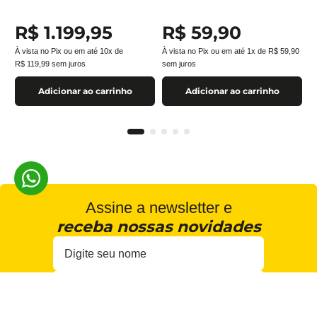
R$
1
.
199
,
95
R$
59
,
90
À vista no Pix ou em até
10
x de
À vista no Pix ou em até
1
x de
R$
59
,
90
R$
119
,
99
sem juros
sem juros
Adicionar ao carrinho
Adicionar ao carrinho
Assine a newsletter e
receba nossas novidades
Estou de acordo com a