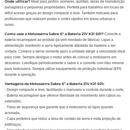
Onde utilizar?
Ideal para jardins, pomares, quintais, áreas de manutenção
paisagística e pequenas propriedades. Perfeita para trabalhos em locais de
difícil acesso graças ao design compacto e leve. Também indicada para
profissionais que realizam podas e cortes rápidos em áreas urbanas e
rurais.
Como usar a Motosserra Sabre 6" a Bateria 21V K21 S01?
Conecte a
bateria recarregável ao produto (já vem montado de fábrica). Ligue a
alimentação mantendo a serra ligeiramente afastada da madeira a ser
cortada. Comece a serrar somente após a unidade atingir a velocidade ideal
para corte. Sempre desligue o motor antes de colocar a motosserra em
descanso. Lubrifique periodicamente o sabre e a corrente com óleo mineral
para motosserra. Sempre utilize equipamento de proteção individual (EPI)
durante a operação.
Vantagens da Motosserra Sabre 6" a Bateria 21V K21 S01:
- Design compacto e leve, facilitando o manuseio e controle durante o corte;
- Bateria recarregável que oferece liberdade de movimento sem cabos ou
extensões;
- Trava de segurança que garante que a motosserra só ligue quando
acionada;
- Capa protetora que reduz a área de contato da serra e evita projeção de
estilhaços;