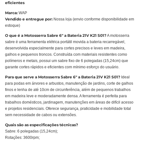
eficientes
Marca:
WAP
Vendido e entregue por:
Nossa loja (envio conforme disponibilidade em
estoque)
O que é a Motosserra Sabre 6" a Bateria 21V K21 S01?
A motosserra
sabre é uma ferramenta elétrica portátil movida a bateria recarregável,
desenvolvida especialmente para cortes precisos e leves em madeira,
galhos e pequenos troncos. Construída com materiais resistentes como
polímeros e metais, possui um sabre fixo de 6 polegadas (15,24cm) que
garante cortes rápidos e eficientes com mínimo esforço do usuário.
Para que serve a Motosserra Sabre 6" a Bateria 21V K21 S01?
Ideal
para podas em árvores e arbustos, manutenção de jardins, corte de galhos
finos e lenha de até 10cm de circunferência, além de pequenos trabalhos
em madeira leve e moderadamente densa. A ferramenta é perfeita para
trabalhos domésticos, jardinagem, manutenções em áreas de difícil acesso
e projetos residenciais. Oferece segurança, praticidade e mobilidade total
sem necessidade de cabos ou extensões.
Quais são as especificações técnicas?
Sabre: 6 polegadas (15,24cm);
Rotações: 3600rpm;