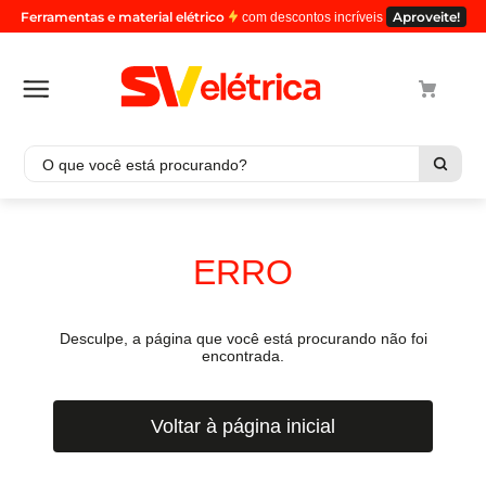
Ferramentas e material elétrico
Aproveite!
com descontos incríveis
O que você está procurando?
Termos mais buscados
1
º
cabo
ERRO
2
º
luminaria
3
º
tomada
Desculpe, a página que você está procurando não foi
4
º
4
encontrada.
5
º
eletroduto
Voltar à página inicial