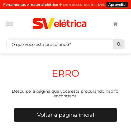
Ferramentas e material elétrico
com descontos incríveis
Aproveite!
O que você está procurando?
Termos mais buscados
1
º
cabo
ERRO
2
º
luminaria
3
º
tomada
Desculpe, a página que você está procurando não foi
4
º
cabo pp
encontrada.
5
º
4
Voltar à página inicial