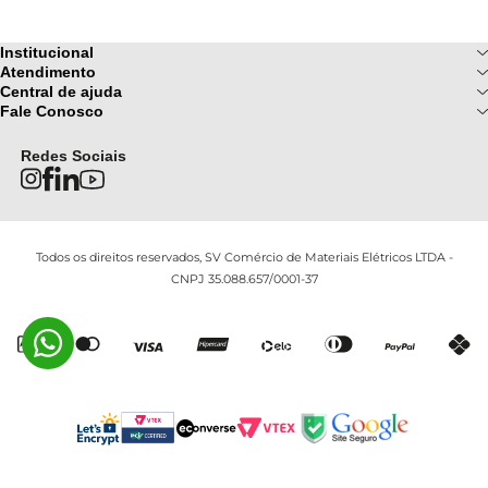
Institucional
Sobre Nós
Atendimento
Formas de pagamento
Central de ajuda
Fale Conosco
Nossas Lojas
Fale Conosco
Ofertas
Central de atendimento
Frete e Entrega
Privacidade e Segurança
(085) 3214-7900
Redes Sociais
Regulamentos
Segunda a Sexta: 08h as 18h |
Troca e Devoluções
Termos e Condições
Sábado : 08h ás 12h
FAQ
Todos os direitos reservados, SV Comércio de Materiais Elétricos LTDA -
CNPJ 35.088.657/0001-37