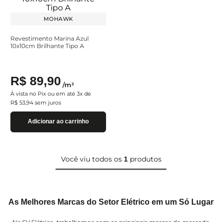
MOHAWK
Revestimento Marina Azul
10x10cm Brilhante Tipo A
R$
89
,
90
/
m²
À vista no Pix ou em até
3
x de
R$
53
,
94
sem juros
Adicionar ao carrinho
Você viu todos os
produtos
1
As Melhores Marcas do Setor Elétrico em um Só Lugar