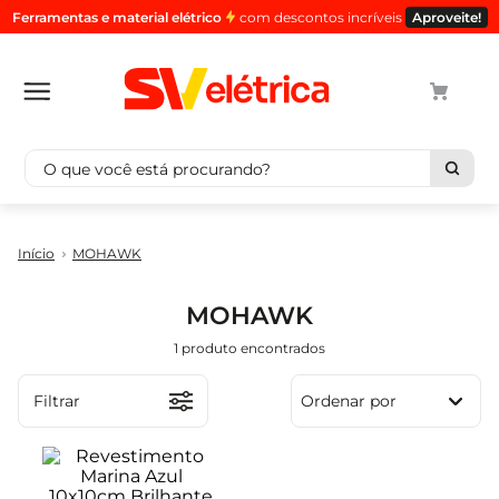
Ferramentas e material elétrico
com descontos incríveis
Aproveite!
O que você está procurando?
Termos mais buscados
MOHAWK
cabo
1
º
luminaria
2
º
MOHAWK
tomada
3
º
1
produto
4
4
º
cabo pp
5
º
Filtrar
Ordenar por