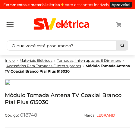
Ferramentas e material elétrico
com descontos incríveis
Aproveite!
O que você está procurando?
Termos mais buscados
Materiais Elétricos
Tomadas, Interruptores E Dimmers
Acessórios Para Tomadas E Interruptores
Módulo Tomada Antena
1
º
cabo
TV Coaxial Branco Pial Plus 615030
2
º
luminaria
3
º
tomada
Módulo Tomada Antena TV Coaxial Branco
4
º
cabo pp
Pial Plus 615030
5
º
4
:
018748
Marca:
LEGRAND