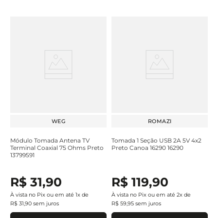
WEG
ROMAZI
Módulo Tomada Antena TV
Tomada 1 Seção USB 2A 5V 4x2
Terminal Coaxial 75 Ohms Preto
Preto Canoa 16290 16290
13799591
R$
31
,
90
R$
119
,
90
À vista no Pix ou em até
1
x de
À vista no Pix ou em até
2
x de
R$
31
,
90
sem juros
R$
59
,
95
sem juros