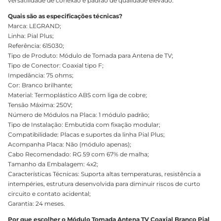
versatilidade de conexão e padrão de qualidade elevado.
Quais são as especificações técnicas?
Marca: LEGRAND;
Linha: Pial Plus;
Referência: 615030;
Tipo de Produto: Módulo de Tomada para Antena de TV;
Tipo de Conector: Coaxial tipo F;
Impedância: 75 ohms;
Cor: Branco brilhante;
Material: Termoplástico ABS com liga de cobre;
Tensão Máxima: 250V;
Número de Módulos na Placa: 1 módulo padrão;
Tipo de Instalação: Embutida com fixação modular;
Compatibilidade: Placas e suportes da linha Pial Plus;
Acompanha Placa: Não (módulo apenas);
Cabo Recomendado: RG 59 com 67% de malha;
Tamanho da Embalagem: 4x2;
Características Técnicas: Suporta altas temperaturas, resistência a
intempéries, estrutura desenvolvida para diminuir riscos de curto
circuito e contato acidental;
Garantia: 24 meses.
Por que escolher o Módulo Tomada Antena TV Coaxial Branco Pial