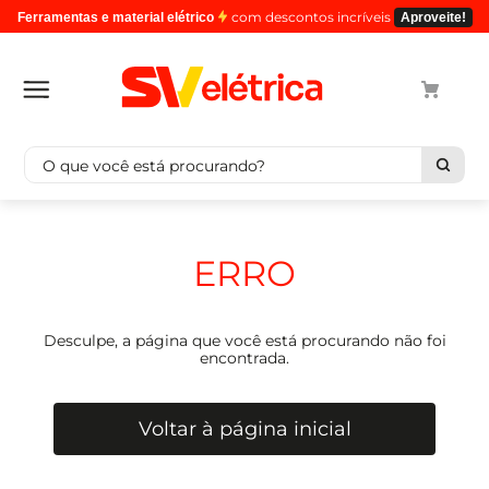
com descontos incríveis
Ferramentas e material elétrico
Aproveite!
O que você está procurando?
Termos mais buscados
1
º
cabo
ERRO
2
º
luminaria
3
º
tomada
Desculpe, a página que você está procurando não foi
4
º
4
encontrada.
5
º
eletroduto
Voltar à página inicial