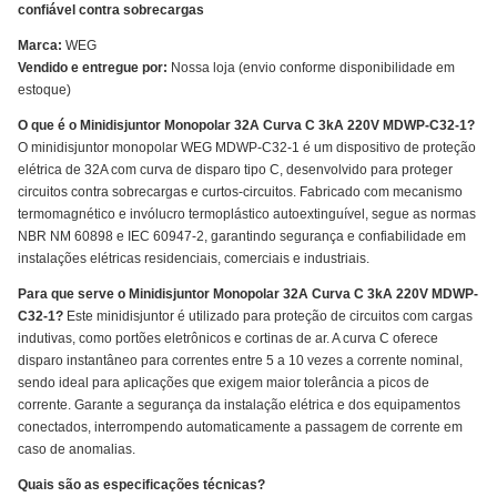
confiável contra sobrecargas
Marca:
WEG
Vendido e entregue por:
Nossa loja (envio conforme disponibilidade em
estoque)
O que é o Minidisjuntor Monopolar 32A Curva C 3kA 220V MDWP-C32-1?
O minidisjuntor monopolar WEG MDWP-C32-1 é um dispositivo de proteção
elétrica de 32A com curva de disparo tipo C, desenvolvido para proteger
circuitos contra sobrecargas e curtos-circuitos. Fabricado com mecanismo
termomagnético e invólucro termoplástico autoextinguível, segue as normas
NBR NM 60898 e IEC 60947-2, garantindo segurança e confiabilidade em
instalações elétricas residenciais, comerciais e industriais.
Para que serve o Minidisjuntor Monopolar 32A Curva C 3kA 220V MDWP-
C32-1?
Este minidisjuntor é utilizado para proteção de circuitos com cargas
indutivas, como portões eletrônicos e cortinas de ar. A curva C oferece
disparo instantâneo para correntes entre 5 a 10 vezes a corrente nominal,
sendo ideal para aplicações que exigem maior tolerância a picos de
corrente. Garante a segurança da instalação elétrica e dos equipamentos
conectados, interrompendo automaticamente a passagem de corrente em
caso de anomalias.
Quais são as especificações técnicas?