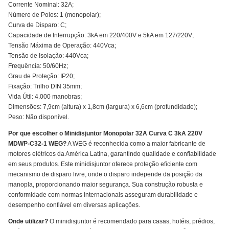
Corrente Nominal: 32A;
Número de Polos: 1 (monopolar);
Curva de Disparo: C;
Capacidade de Interrupção: 3kA em 220/400V e 5kA em 127/220V;
Tensão Máxima de Operação: 440Vca;
Tensão de Isolação: 440Vca;
Frequência: 50/60Hz;
Grau de Proteção: IP20;
Fixação: Trilho DIN 35mm;
Vida Útil: 4.000 manobras;
Dimensões: 7,9cm (altura) x 1,8cm (largura) x 6,6cm (profundidade);
Peso: Não disponível.
Por que escolher o Minidisjuntor Monopolar 32A Curva C 3kA 220V
MDWP-C32-1 WEG?
A WEG é reconhecida como a maior fabricante de
motores elétricos da América Latina, garantindo qualidade e confiabilidade
em seus produtos. Este minidisjuntor oferece proteção eficiente com
mecanismo de disparo livre, onde o disparo independe da posição da
manopla, proporcionando maior segurança. Sua construção robusta e
conformidade com normas internacionais asseguram durabilidade e
desempenho confiável em diversas aplicações.
Onde utilizar?
O minidisjuntor é recomendado para casas, hotéis, prédios,