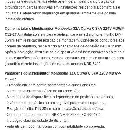
indústrias e equipamentos elétricos em geral. Ideal para proteção de
circuitos com cargas indutivas em instalações residenciais, comerciais e
industriais, oferecendo segurança em qualquer ambiente que possua
instalação elétrica.
Como instalar o Minidisjuntor Monopolar 32A Curva C 3kA 220V MDWP-
C32-1?
A instalação é simples e prática: fixe o minidisjuntor em trilho DIN
35mm sem restrição de posição de montagem. Conecte os condutores aos
bornes de parafuso, respeitando a capacidade de conexão de 1 a 25mm².
Após a instalação, verifique se o dispositivo está bem encaixado no trilho e
se as conexões estão firmes. Sempre consulte um técnico qualificado para
garantir a correta instalação conforme as normas NBR 5410.
Vantagens do Minidisjuntor Monopolar 32A Curva C 3kA 220V MDWP-
C32-1:
- Proteção eficiente contra sobrecargas e curtos-circuitos;
- Mecanismo termomagnético de alta precisão;
- Mecanismo de disparo livre independente da posição da manopla;
- Invólucro termoplástico autoextinguível para maior segurança;
- Fixação em trilho DIN 35mm com instalação rápida e prática;
- Conformidade com normas NBR NM 60898 e IEC 60947-2;
- Indicação clara do estado do disjuntor;
- Vida útil de 4.000 manobras com confiabilidade comprovada.