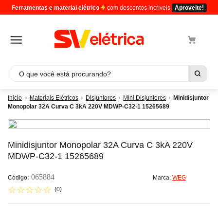
Ferramentas e material elétrico
com descontos incríveis
Aproveite!
O que você está procurando?
Termos mais buscados
Materiais Elétricos
Disjuntores
Mini Disjuntores
Minidisjuntor
Monopolar 32A Curva C 3kA 220V MDWP-C32-1 15265689
1
º
cabo
2
º
luminaria
3
º
tomada
Minidisjuntor Monopolar 32A Curva C 3kA 220V
MDWP-C32-1 15265689
4
º
4
5
º
eletroduto
:
065884
Marca:
WEG
☆
☆
☆
☆
☆
(
0
)