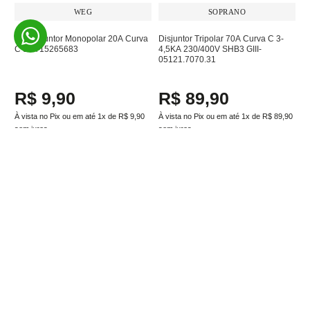
WEG
SOPRANO
Minidisjuntor Monopolar 20A Curva
Disjuntor Tripolar 70A Curva C 3-
C 3kA 15265683
4,5KA 230/400V SHB3 GIII-
05121.7070.31
R$
9
,
90
R$
89
,
90
À vista no Pix ou em até
1
x de
R$
9
,
90
À vista no Pix ou em até
1
x de
R$
89
,
90
sem juros
sem juros
Adicionar ao carrinho
Adicionar ao carrinho
Assine a newsletter e
receba nossas novidades