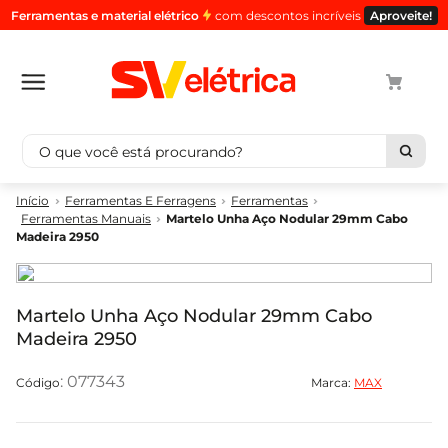
Ferramentas e material elétrico
com descontos incríveis
Aproveite!
O que você está procurando?
Termos mais buscados
Ferramentas E Ferragens
Ferramentas
Ferramentas Manuais
Martelo Unha Aço Nodular 29mm Cabo
1
º
cabo
Madeira 2950
2
º
luminaria
3
º
tomada
Martelo Unha Aço Nodular 29mm Cabo
4
º
cabo pp
Madeira 2950
5
º
4
:
077343
Marca:
MAX