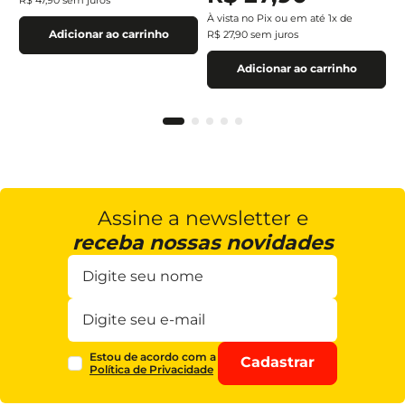
À vista no Pix ou em até
1
x de
Adicionar ao carrinho
R$
27
,
90
sem juros
Adicionar ao carrinho
Assine a newsletter e
receba nossas novidades
Estou de acordo com a
Cadastrar
Política de Privacidade