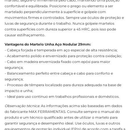
martelo, segure-o firmemente pelo cabo, mantendo uma posição
confortável e equilibrada. Posicione o prego ou elemento a ser
martelado perpendicularmente à superfície e golpeie com
movimentos firmes e controlados. Sempre use óculos de proteção e
luvas de segurança durante o trabalho. Nunca golpeie martelos
contra superfícies com dureza superior a 45 HRC, pois isso pode
causar estilhaçamento.
Vantagens do Martelo Unha Aço Nodular 29mm:
- Cabeça forjada e temperada em aço especial de alta resistência;
- Acabamento polido e envernizado para proteção contra oxidação;
- Cabo em madeira envernizada fixado com epóxi para maior
segurança;
- Balanceamento perfeito entre cabeça e cabo para conforto e
segurança;
- Processo de têmpera localizado para dureza adequada na base de
impacto e unha;
- Ideal para uso contínuo em trabalhos profissionais e domésticos.
Observação técnica:
As informações acima são baseadas em dados
do fabricante MAX FERRAMENTAS. Consulte sempre o manual do
produto e um técnico qualificado antes de utilizar o martelo para
garantir segurança e desempenho ideal. Use óculos, luvas e outros
equipamentos de proteção individual (EPIs) de acordo com a tarefa a