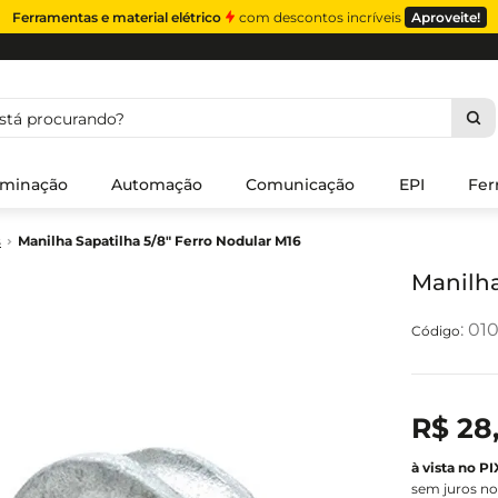
Ferramentas e material elétrico
com descontos incríveis
Aproveite!
á procurando?
uminação
Automação
Comunicação
EPI
Fer
s
Manilha Sapatilha 5/8" Ferro Nodular M16
Manilha
:
01
R$
28
sem juros no