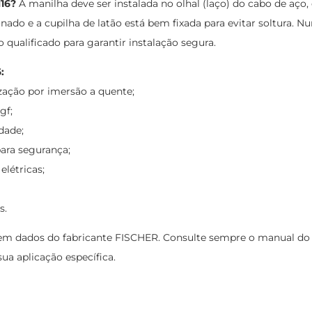
M16?
A manilha deve ser instalada no olhal (laço) do cabo de aço,
nado e a cupilha de latão está bem fixada para evitar soltura. N
 qualificado para garantir instalação segura.
:
ização por imersão a quente;
gf;
dade;
ara segurança;
létricas;
s.
m dados do fabricante FISCHER. Consulte sempre o manual do pr
a aplicação específica.