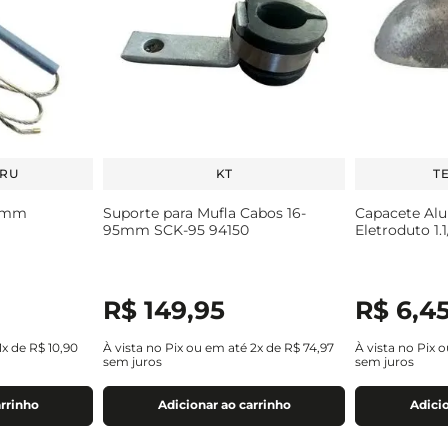
URU
KT
T
00mm
Suporte para Mufla Cabos 16-
Capacete Alu
95mm SCK-95 94150
Eletroduto 1.
R$
149
,
95
R$
6
,
4
1
x de
R$
10
,
90
À vista no Pix ou em até
2
x de
R$
74
,
97
À vista no Pix 
sem juros
sem juros
arrinho
Adicionar ao carrinho
Adicio