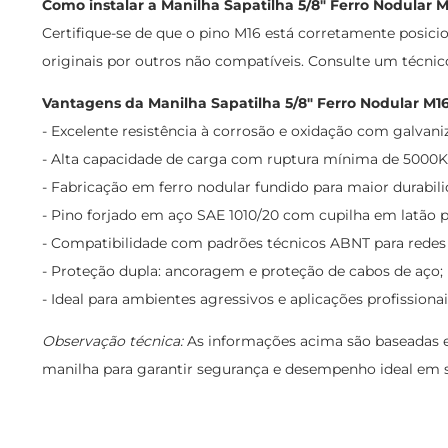
Como instalar a Manilha Sapatilha 5/8" Ferro Nodular 
Certifique-se de que o pino M16 está corretamente posicio
originais por outros não compatíveis. Consulte um técnico
Vantagens da Manilha Sapatilha 5/8" Ferro Nodular M16
- Excelente resistência à corrosão e oxidação com galvan
- Alta capacidade de carga com ruptura mínima de 5000K
- Fabricação em ferro nodular fundido para maior durabili
- Pino forjado em aço SAE 1010/20 com cupilha em latão p
- Compatibilidade com padrões técnicos ABNT para redes e
- Proteção dupla: ancoragem e proteção de cabos de aço;
- Ideal para ambientes agressivos e aplicações profissionai
Observação técnica:
As informações acima são baseadas e
manilha para garantir segurança e desempenho ideal em su