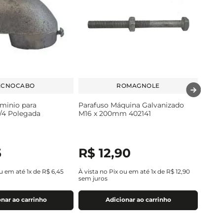
ECNOCABO
ROMAGNOLE
minio para
Parafuso Máquina Galvanizado
1/4 Polegada
M16 x 200mm 402141
5
R$
12
,
90
ou em até
1
x de
R$
6
,
45
À vista no Pix ou em até
1
x de
R$
12
,
90
sem juros
nar ao carrinho
Adicionar ao carrinho