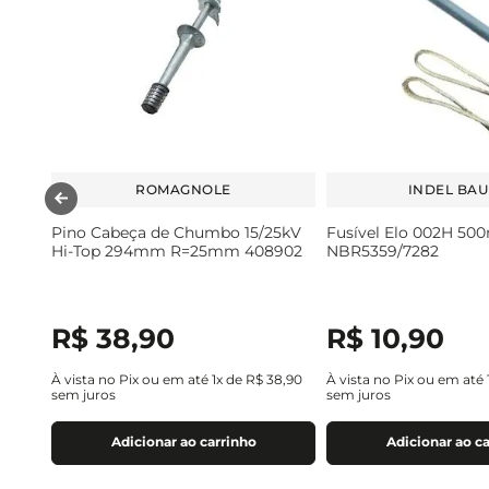
ROMAGNOLE
INDEL BA
Pino Cabeça de Chumbo 15/25kV
Fusível Elo 002H 5
Hi-Top 294mm R=25mm 408902
NBR5359/7282
R$
38
,
90
R$
10
,
90
À vista no Pix ou em até
1
x de
R$
38
,
90
À vista no Pix ou em até
sem juros
sem juros
Adicionar ao carrinho
Adicionar ao c