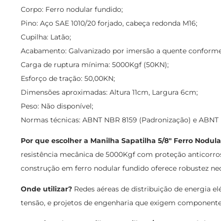
Corpo: Ferro nodular fundido;
Pino: Aço SAE 1010/20 forjado, cabeça redonda M16;
Cupilha: Latão;
Acabamento: Galvanizado por imersão a quente conform
Carga de ruptura mínima: 5000Kgf (50KN);
Esforço de tração: 50,00KN;
Dimensões aproximadas: Altura 11cm, Largura 6cm;
Peso: Não disponível;
Normas técnicas: ABNT NBR 8159 (Padronização) e ABNT N
Por que escolher a Manilha Sapatilha 5/8" Ferro Nodul
resistência mecânica de 5000Kgf com proteção anticorros
construção em ferro nodular fundido oferece robustez nece
Onde utilizar?
Redes aéreas de distribuição de energia el
tensão, e projetos de engenharia que exigem componentes 