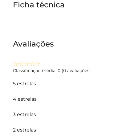
Ficha técnica
Avaliações
☆
☆
☆
☆
☆
Classificação média: 0
(0 avaliações)
5 estrelas
4 estrelas
3 estrelas
2 estrelas