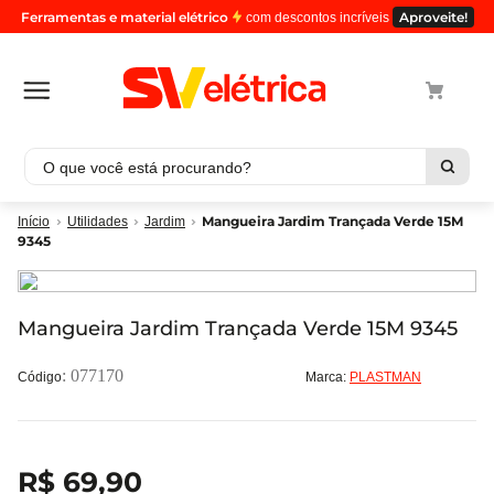
Ferramentas e material elétrico
Aproveite!
com descontos incríveis
O que você está procurando?
Termos mais buscados
Mangueira Jardim Trançada Verde 15M
Utilidades
Jardim
9345
1
º
cabo
2
º
luminaria
3
º
tomada
Mangueira Jardim Trançada Verde 15M 9345
4
º
4
:
077170
Marca:
PLASTMAN
5
º
eletroduto
R$
69
,
90