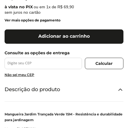
ou em
1
x de
R$
69
,
90
sem juros no cartão
Ver mais opções de pagamento
Adicionar ao carrinho
Não sei meu CEP
Descrição do produto
Mangueira Jardim Trançada Verde 15M - Resistência e durabilidade
para jardinagem