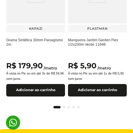
KAPAZI
PLASTMAN
Grama Sintética 30mm Paisagismo
Mangueira Jardim Garden Flex
2m
1/2x200m Verde 11698
R$
179
,
90
R$
5
,
90
/
metro
/
metro
À vista no Pix ou em até
3
x de
R$
59
,
96
À vista no Pix ou em até
1
x de
R$
5
,
90
sem juros
sem juros
Adicionar ao carrinho
Adicionar ao carrinho