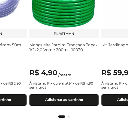
N
PLASTMAN
/4x1mm 50m
Mangueira Jardim Trançada Topex
Kit Jardinag
1/2x2,0 Verde 200m - 10030
R$
4
,
90
R$
59
,
/
metro
1
x de
R$
2
,
90
À vista no Pix ou em até
1
x de
R$
4
,
90
À vista no Pix 
sem juros
sem juros
arrinho
Adicionar ao carrinho
Adicio