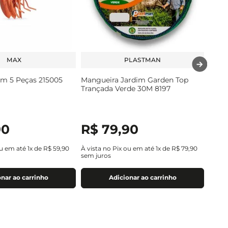
MAX
PLASTMAN
em 5 Peças 215005
Mangueira Jardim Garden Top
Trançada Verde 30M 8197
90
R$
79
,
90
ou em até
1
x de
R$
59
,
90
À vista no Pix ou em até
1
x de
R$
79
,
90
sem juros
nar ao carrinho
Adicionar ao carrinho