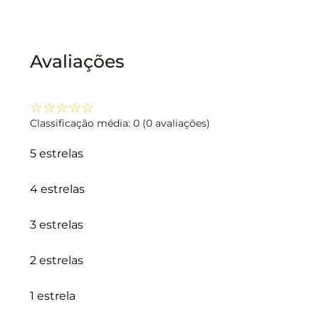
Avaliações
☆
☆
☆
☆
☆
Classificação média: 0
(0 avaliações)
5 estrelas
4 estrelas
3 estrelas
2 estrelas
1 estrela