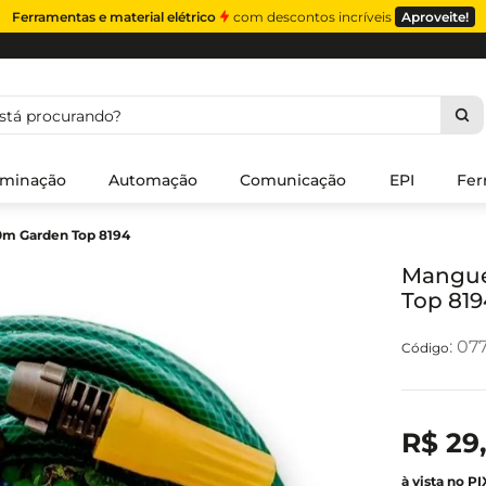
Ferramentas e material elétrico
com descontos incríveis
Aproveite!
á procurando?
uminação
Automação
Comunicação
EPI
Fer
0m Garden Top 8194
Mangue
Top 819
:
077
R$
29