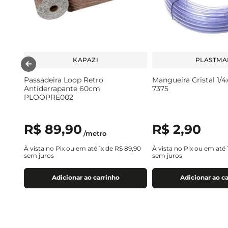
KAPAZI
PLASTMA
Passadeira Loop Retro
Mangueira Cristal 1
Antiderrapante 60cm
7375
PLOOPRE002
R$
89
,
90
R$
2
,
90
/
metro
À vista no Pix ou em até
1
x de
R$
89
,
90
À vista no Pix ou em até
sem juros
sem juros
Adicionar ao carrinho
Adicionar ao c