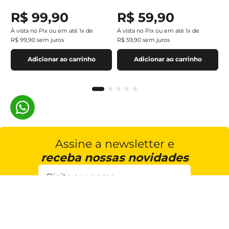
R$
99
,
90
R$
59
,
90
À vista no Pix ou em até
1
x de
À vista no Pix ou em até
1
x de
R$
99
,
90
sem juros
R$
59
,
90
sem juros
Adicionar ao carrinho
Adicionar ao carrinho
Assine a newsletter e
receba nossas novidades
Estou de acordo com a
Cadastrar