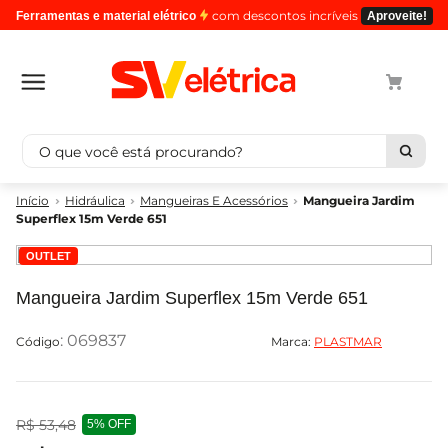
com descontos incríveis
Ferramentas e material elétrico
Aproveite!
O que você está procurando?
Termos mais buscados
Hidráulica
Mangueiras E Acessórios
Mangueira Jardim
Superflex 15m Verde 651
1
º
cabo
OUTLET
2
º
luminaria
3
º
tomada
Mangueira Jardim Superflex 15m Verde 651
4
º
cabo pp
:
069837
Marca:
PLASTMAR
5
º
4
R$
53
,
48
5%
OFF