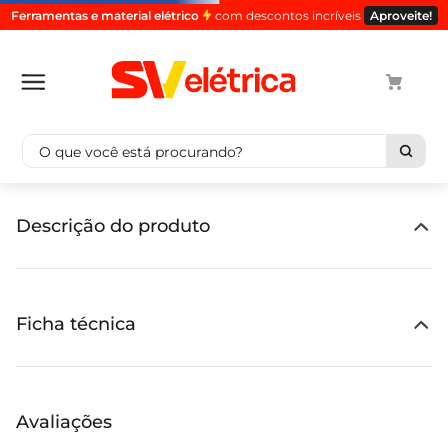
Ferramentas e material elétrico
com descontos incríveis
Aproveite!
O que você está procurando?
Termos mais buscados
Descrição do produto
cabo
1
º
luminaria
2
º
tomada
3
º
Ficha técnica
4
4
º
cabo pp
5
º
Avaliações