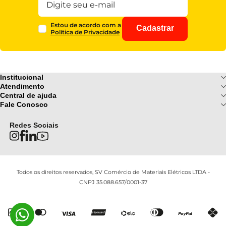
Estou de acordo com a
Cadastrar
Política de Privacidade
Institucional
Sobre Nós
Atendimento
Formas de pagamento
Central de ajuda
Fale Conosco
Nossas Lojas
Fale Conosco
Ofertas
Central de atendimento
Frete e Entrega
Privacidade e Segurança
(085) 3214-7900
Redes Sociais
Regulamentos
Segunda a Sexta: 08h as 18h |
Troca e Devoluções
Termos e Condições
Sábado : 08h ás 12h
FAQ
Todos os direitos reservados, SV Comércio de Materiais Elétricos LTDA -
CNPJ 35.088.657/0001-37