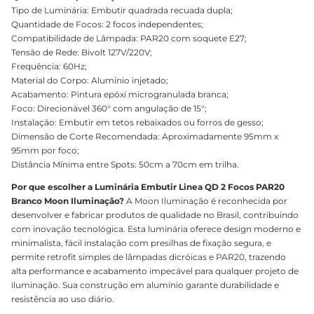
Tipo de Luminária: Embutir quadrada recuada dupla;
Quantidade de Focos: 2 focos independentes;
Compatibilidade de Lâmpada: PAR20 com soquete E27;
Tensão de Rede: Bivolt 127V/220V;
Frequência: 60Hz;
Material do Corpo: Alumínio injetado;
Acabamento: Pintura epóxi microgranulada branca;
Foco: Direcionável 360° com angulação de 15°;
Instalação: Embutir em tetos rebaixados ou forros de gesso;
Dimensão de Corte Recomendada: Aproximadamente 95mm x
95mm por foco;
Distância Mínima entre Spots: 50cm a 70cm em trilha.
Por que escolher a Luminária Embutir Linea QD 2 Focos PAR20
Branco Moon Iluminação?
A Moon Iluminação é reconhecida por
desenvolver e fabricar produtos de qualidade no Brasil, contribuindo
com inovação tecnológica. Esta luminária oferece design moderno e
minimalista, fácil instalação com presilhas de fixação segura, e
permite retrofit simples de lâmpadas dicróicas e PAR20, trazendo
alta performance e acabamento impecável para qualquer projeto de
iluminação. Sua construção em alumínio garante durabilidade e
resistência ao uso diário.