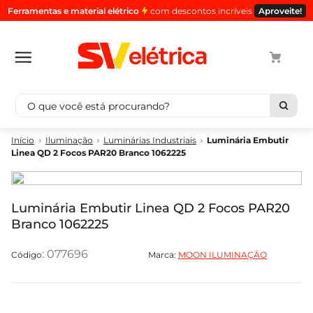
Ferramentas e material elétrico
com descontos incríveis
Aproveite!
O que você está procurando?
Termos mais buscados
Iluminação
Luminárias Industriais
Luminária Embutir
Linea QD 2 Focos PAR20 Branco 1062225
1
º
cabo
2
º
luminaria
3
º
tomada
Luminária Embutir Linea QD 2 Focos PAR20
Branco 1062225
4
º
4
5
º
eletroduto
:
077696
Marca:
MOON ILUMINAÇÃO