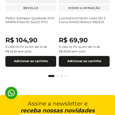
REVOLUZ
MOON ILUMINAÇÃO
Plafon Sobrepor Quadrado NYA
Luminária Embutir Linea QD 2
1xMR16 Preto RI-S2223-PTO
Focos PAR20 Branco 1062225
R$
104
,
90
R$
69
,
90
À vista no Pix ou em até
2
x de
À vista no Pix ou em até
1
x de
R$
52
,
45
sem juros
R$
69
,
90
sem juros
Adicionar ao carrinho
Adicionar ao carrinho
Assine a newsletter e
receba nossas novidades