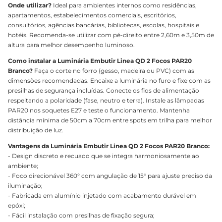
Onde utilizar?
Ideal para ambientes internos como residências,
apartamentos, estabelecimentos comerciais, escritórios,
consultórios, agências bancárias, bibliotecas, escolas, hospitais e
hotéis. Recomenda-se utilizar com pé-direito entre 2,60m e 3,50m de
altura para melhor desempenho luminoso.
Como instalar a Luminária Embutir Linea QD 2 Focos PAR20
Branco?
Faça o corte no forro (gesso, madeira ou PVC) com as
dimensões recomendadas. Encaixe a luminária no furo e fixe com as
presilhas de segurança incluídas. Conecte os fios de alimentação
respeitando a polaridade (fase, neutro e terra). Instale as lâmpadas
PAR20 nos soquetes E27 e teste o funcionamento. Mantenha
distância mínima de 50cm a 70cm entre spots em trilha para melhor
distribuição de luz.
Vantagens da Luminária Embutir Linea QD 2 Focos PAR20 Branco:
- Design discreto e recuado que se integra harmoniosamente ao
ambiente;
- Foco direcionável 360° com angulação de 15° para ajuste preciso da
iluminação;
- Fabricada em alumínio injetado com acabamento durável em
epóxi;
- Fácil instalação com presilhas de fixação segura;