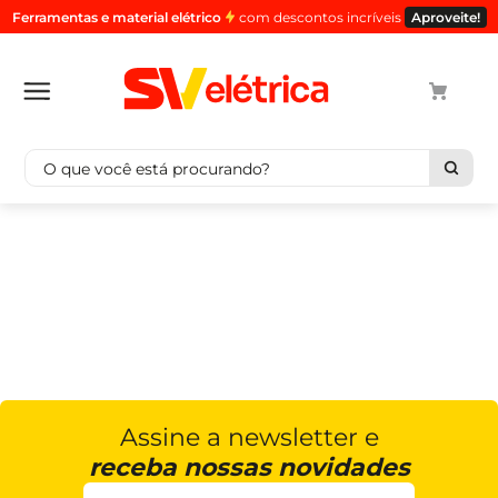
Ferramentas e material elétrico
com descontos incríveis
Aproveite!
O que você está procurando?
Termos mais buscados
1
º
cabo
2
º
luminaria
3
º
tomada
4
º
cabo pp
5
º
4
Assine a newsletter e
receba nossas novidades