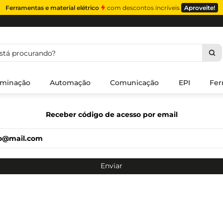
Ferramentas e material elétrico
com descontos incríveis
Aproveite!
á procurando?
uminação
Automação
Comunicação
EPI
Fer
Receber código de acesso por email
Enviar