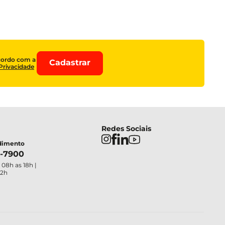
cordo com a
Cadastrar
 Privacidade
Redes Sociais
ndimento
4-7900
 08h as 18h |
12h