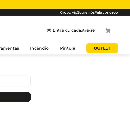
Grupo vip
Sobre nós
Fale conosco
Termos mais
ramentas
Incêndio
Pintura
OUTLET
buscados
1
º
cabo
2
º
luminaria
3
º
tomada
4
º
4
5
º
eletroduto