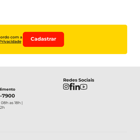
cordo com a
Cadastrar
 Privacidade
Redes Sociais
ndimento
4-7900
 08h as 18h |
12h