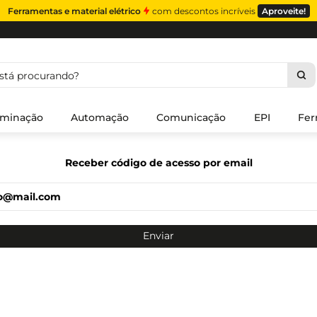
Ferramentas e material elétrico
com descontos incríveis
Aproveite!
á procurando?
uminação
Automação
Comunicação
EPI
Fer
Receber código de acesso por email
Enviar