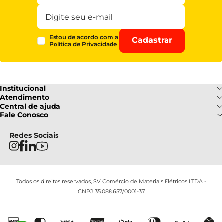
Estou de acordo com a
Cadastrar
Política de Privacidade
Institucional
Sobre Nós
Atendimento
Formas de pagamento
Central de ajuda
Fale Conosco
Nossas Lojas
Fale Conosco
Ofertas
Central de atendimento
Frete e Entrega
Privacidade e Segurança
(085) 3214-7900
Redes Sociais
Regulamentos
Segunda a Sexta: 08h as 18h |
Troca e Devoluções
Termos e Condições
Sábado : 08h ás 12h
FAQ
Todos os direitos reservados, SV Comércio de Materiais Elétricos LTDA -
CNPJ 35.088.657/0001-37