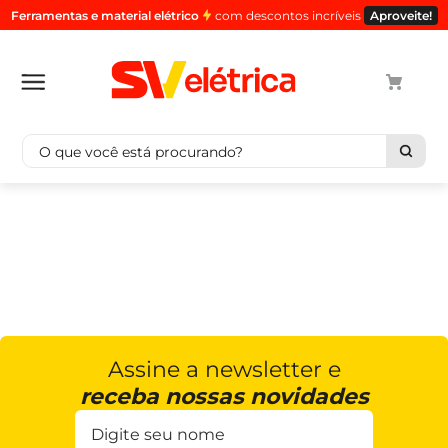
Ferramentas e material elétrico
com descontos incríveis
Aproveite!
O que você está procurando?
Termos mais buscados
1
º
cabo
2
º
luminaria
3
º
tomada
4
º
cabo pp
5
º
4
Assine a newsletter e
receba nossas novidades