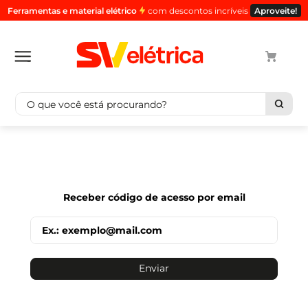
Ferramentas e material elétrico
com descontos incríveis
Aproveite!
O que você está procurando?
Termos mais buscados
1
º
cabo
2
º
luminaria
Receber código de acesso por email
3
º
tomada
4
º
cabo pp
5
º
4
Enviar