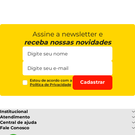
Assine a newsletter e
receba nossas novidades
Estou de acordo com a
Cadastrar
Política de Privacidade
Institucional
Sobre Nós
Atendimento
Formas de pagamento
Central de ajuda
Fale Conosco
Nossas Lojas
Fale Conosco
Ofertas
Central de atendimento