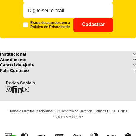
Estou de acordo com a
Cadastrar
Política de Privacidade
Institucional
Sobre Nós
Atendimento
Formas de pagamento
Central de ajuda
Fale Conosco
Nossas Lojas
Fale Conosco
Ofertas
Central de atendimento
Frete e Entrega
Privacidade e Segurança
(085) 3214-7900
Redes Sociais
Regulamentos
Segunda a Sexta: 08h as 18h | Sábado
Troca e Devoluções
Termos e Condições
: 08h ás 12h
FAQ
Todos os direitos reservados, SV Comércio de Materiais Elétricos LTDA - CNPJ
35.088.657/0001-37