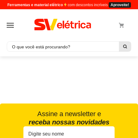
Ferramentas e material elétrico
com descontos incríveis
Aproveite!
O que você está procurando?
Termos mais buscados
1
º
cabo
2
º
luminaria
3
º
tomada
4
º
4
5
º
eletroduto
Assine a newsletter e
receba nossas novidades