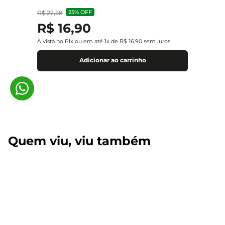
25%
OFF
R$
22
,
58
R$
16
,
90
À vista no Pix ou em até
1
x de
R$
16
,
90
sem juros
Adicionar ao carrinho
Quem viu, viu também