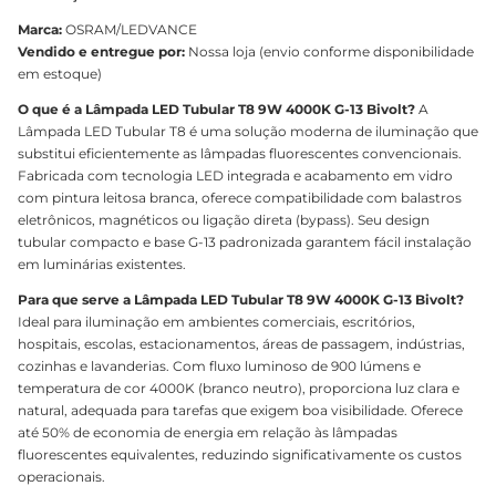
Marca:
OSRAM/LEDVANCE
Vendido e entregue por:
Nossa loja (envio conforme disponibilidade
em estoque)
O que é a Lâmpada LED Tubular T8 9W 4000K G-13 Bivolt?
A
Lâmpada LED Tubular T8 é uma solução moderna de iluminação que
substitui eficientemente as lâmpadas fluorescentes convencionais.
Fabricada com tecnologia LED integrada e acabamento em vidro
com pintura leitosa branca, oferece compatibilidade com balastros
eletrônicos, magnéticos ou ligação direta (bypass). Seu design
tubular compacto e base G-13 padronizada garantem fácil instalação
em luminárias existentes.
Para que serve a Lâmpada LED Tubular T8 9W 4000K G-13 Bivolt?
Ideal para iluminação em ambientes comerciais, escritórios,
hospitais, escolas, estacionamentos, áreas de passagem, indústrias,
cozinhas e lavanderias. Com fluxo luminoso de 900 lúmens e
temperatura de cor 4000K (branco neutro), proporciona luz clara e
natural, adequada para tarefas que exigem boa visibilidade. Oferece
até 50% de economia de energia em relação às lâmpadas
fluorescentes equivalentes, reduzindo significativamente os custos
operacionais.