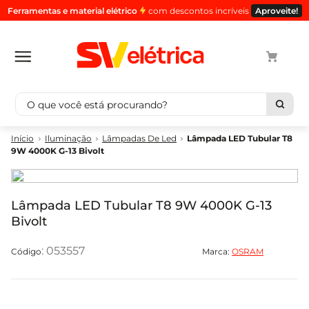
Ferramentas e material elétrico
com descontos incríveis
Aproveite!
O que você está procurando?
Termos mais buscados
Iluminação
Lâmpadas De Led
Lâmpada LED Tubular T8
9W 4000K G-13 Bivolt
1
º
cabo
2
º
luminaria
3
º
tomada
Lâmpada LED Tubular T8 9W 4000K G-13
Bivolt
4
º
4
5
º
eletroduto
:
053557
Marca:
OSRAM