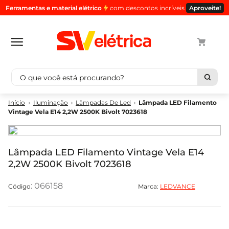
Ferramentas e material elétrico
com descontos incríveis
Aproveite!
O que você está procurando?
Termos mais buscados
Iluminação
Lâmpadas De Led
Lâmpada LED Filamento
Vintage Vela E14 2,2W 2500K Bivolt 7023618
1
º
cabo
2
º
luminaria
3
º
tomada
Lâmpada LED Filamento Vintage Vela E14
2,2W 2500K Bivolt 7023618
4
º
cabo pp
5
º
4
:
066158
Marca:
LEDVANCE