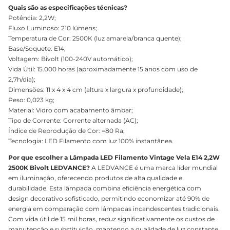
Quais são as especificações técnicas?
Potência: 2,2W;
Fluxo Luminoso: 210 lúmens;
Temperatura de Cor: 2500K (luz amarela/branca quente);
Base/Soquete: E14;
Voltagem: Bivolt (100-240V automático);
Vida Útil: 15.000 horas (aproximadamente 15 anos com uso de
2,7h/dia);
Dimensões: 11 x 4 x 4 cm (altura x largura x profundidade);
Peso: 0,023 kg;
Material: Vidro com acabamento âmbar;
Tipo de Corrente: Corrente alternada (AC);
Índice de Reprodução de Cor: =80 Ra;
Tecnologia: LED Filamento com luz 100% instantânea.
Por que escolher a Lâmpada LED Filamento Vintage Vela E14 2,2W
2500K Bivolt LEDVANCE?
A LEDVANCE é uma marca líder mundial
em iluminação, oferecendo produtos de alta qualidade e
durabilidade. Esta lâmpada combina eficiência energética com
design decorativo sofisticado, permitindo economizar até 90% de
energia em comparação com lâmpadas incandescentes tradicionais.
Com vida útil de 15 mil horas, reduz significativamente os custos de
manutenção e substituição, mantendo a qualidade de luz constante