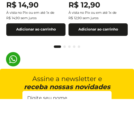
R$
14
,
90
R$
12
,
90
À vista no Pix ou em até
1
x de
À vista no Pix ou em até
1
x de
R$
14
,
90
sem juros
R$
12
,
90
sem juros
Adicionar ao carrinho
Adicionar ao carrinho
Assine a newsletter e
receba nossas novidades
Estou de acordo com a
Cadastrar
Política de Privacidade