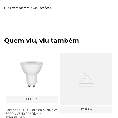
Carregando avaliações…
Quem viu, viu também
STELLA
STELLA
Lâmpada LED Dicróica MR16 4W
3000K GU10 36° Bivolt
STH8534/30