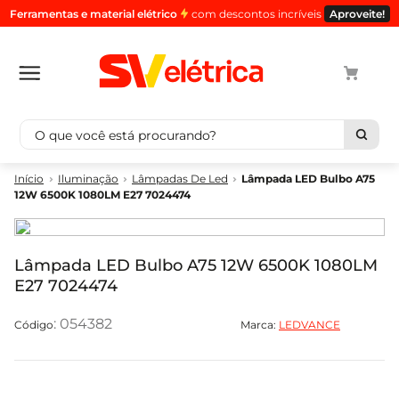
Ferramentas e material elétrico
com descontos incríveis
Aproveite!
O que você está procurando?
Termos mais buscados
Iluminação
Lâmpadas De Led
Lâmpada LED Bulbo A75
12W 6500K 1080LM E27 7024474
1
º
cabo
2
º
luminaria
3
º
tomada
Lâmpada LED Bulbo A75 12W 6500K 1080LM
E27 7024474
4
º
4
5
º
eletroduto
:
054382
Marca:
LEDVANCE