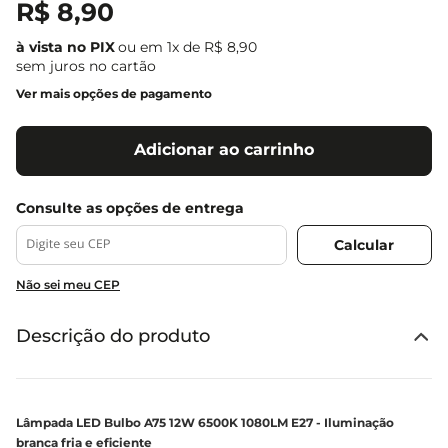
R$
8
,
90
ou em
1
x de
R$
8
,
90
sem juros no cartão
Ver mais opções de pagamento
Adicionar ao carrinho
Não sei meu CEP
Descrição do produto
Lâmpada LED Bulbo A75 12W 6500K 1080LM E27 - Iluminação
branca fria e eficiente