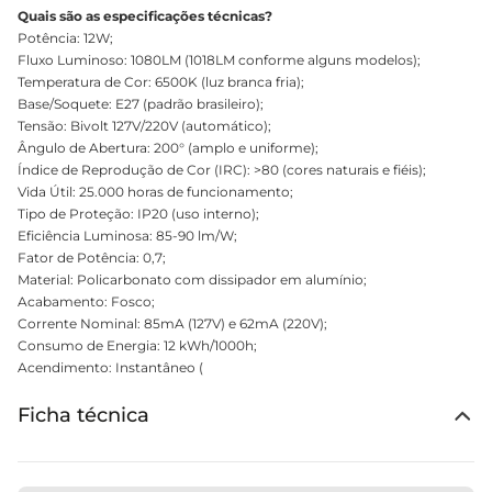
Quais são as especificações técnicas?
Potência: 12W;
Fluxo Luminoso: 1080LM (1018LM conforme alguns modelos);
Temperatura de Cor: 6500K (luz branca fria);
Base/Soquete: E27 (padrão brasileiro);
Tensão: Bivolt 127V/220V (automático);
Ângulo de Abertura: 200° (amplo e uniforme);
Índice de Reprodução de Cor (IRC): >80 (cores naturais e fiéis);
Vida Útil: 25.000 horas de funcionamento;
Tipo de Proteção: IP20 (uso interno);
Eficiência Luminosa: 85-90 lm/W;
Fator de Potência: 0,7;
Material: Policarbonato com dissipador em alumínio;
Acabamento: Fosco;
Corrente Nominal: 85mA (127V) e 62mA (220V);
Consumo de Energia: 12 kWh/1000h;
Acendimento: Instantâneo (
Ficha técnica