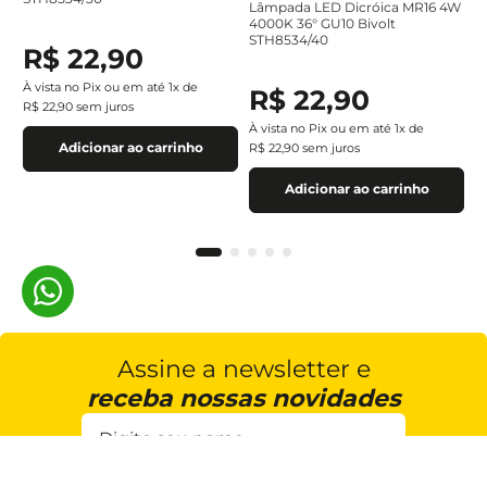
Lâmpada LED Dicróica MR16 4W
4000K 36° GU10 Bivolt
STH8534/40
R$
22
,
90
À vista no Pix ou em até
1
x de
R$
22
,
90
R$
22
,
90
sem juros
À vista no Pix ou em até
1
x de
Adicionar ao carrinho
R$
22
,
90
sem juros
Adicionar ao carrinho
Assine a newsletter e
receba nossas novidades