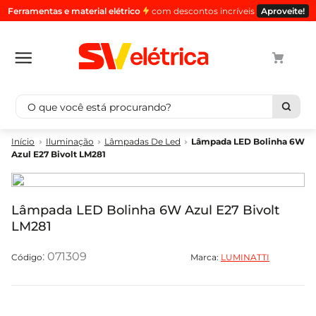
Ferramentas e material elétrico
com descontos incríveis
Aproveite!
O que você está procurando?
Termos mais buscados
Iluminação
Lâmpadas De Led
Lâmpada LED Bolinha 6W
Azul E27 Bivolt LM281
1
º
cabo
2
º
luminaria
3
º
tomada
Lâmpada LED Bolinha 6W Azul E27 Bivolt
LM281
4
º
4
5
º
eletroduto
:
071309
Marca:
LUMINATTI