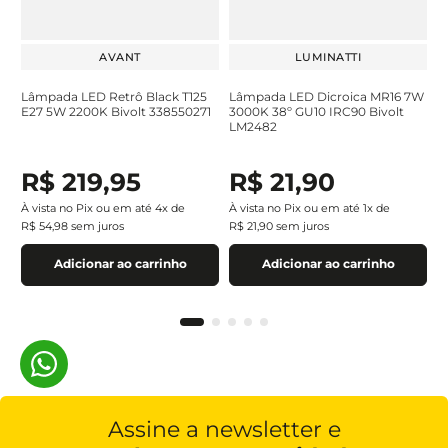
AVANT
LUMINATTI
Lâmpada LED Retrô Black T125
Lâmpada LED Dicroica MR16 7W
E27 5W 2200K Bivolt 338550271
3000K 38º GU10 IRC90 Bivolt
LM2482
R$
219
,
95
R$
21
,
90
À vista no Pix ou em até
4
x de
À vista no Pix ou em até
1
x de
R$
54
,
98
sem juros
R$
21
,
90
sem juros
Adicionar ao carrinho
Adicionar ao carrinho
Assine a newsletter e