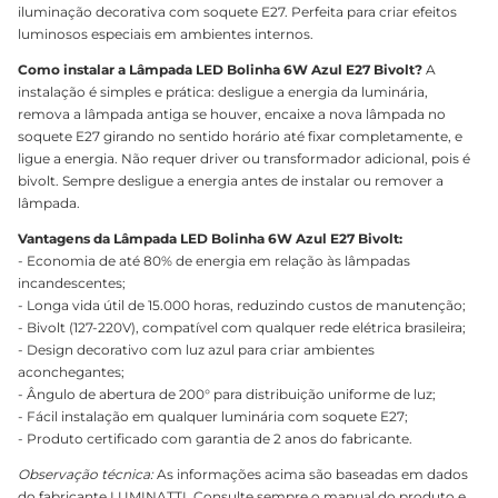
iluminação decorativa com soquete E27. Perfeita para criar efeitos
luminosos especiais em ambientes internos.
Como instalar a Lâmpada LED Bolinha 6W Azul E27 Bivolt?
A
instalação é simples e prática: desligue a energia da luminária,
remova a lâmpada antiga se houver, encaixe a nova lâmpada no
soquete E27 girando no sentido horário até fixar completamente, e
ligue a energia. Não requer driver ou transformador adicional, pois é
bivolt. Sempre desligue a energia antes de instalar ou remover a
lâmpada.
Vantagens da Lâmpada LED Bolinha 6W Azul E27 Bivolt:
- Economia de até 80% de energia em relação às lâmpadas
incandescentes;
- Longa vida útil de 15.000 horas, reduzindo custos de manutenção;
- Bivolt (127-220V), compatível com qualquer rede elétrica brasileira;
- Design decorativo com luz azul para criar ambientes
aconchegantes;
- Ângulo de abertura de 200° para distribuição uniforme de luz;
- Fácil instalação em qualquer luminária com soquete E27;
- Produto certificado com garantia de 2 anos do fabricante.
Observação técnica:
As informações acima são baseadas em dados
do fabricante LUMINATTI. Consulte sempre o manual do produto e