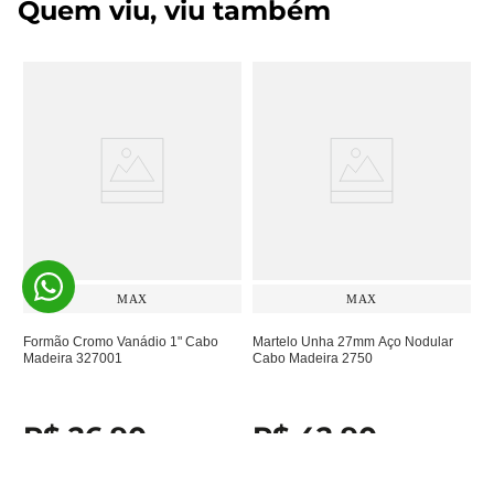
Quem viu, viu também
MAX
MAX
Formão Cromo Vanádio 1" Cabo
Martelo Unha 27mm Aço Nodular
Madeira 327001
Cabo Madeira 2750
R$
26
,
90
R$
42
,
90
À vista no Pix ou em até
1
x de
R$
26
,
90
À vista no Pix ou em até
1
x de
R$
42
,
90
sem juros
sem juros