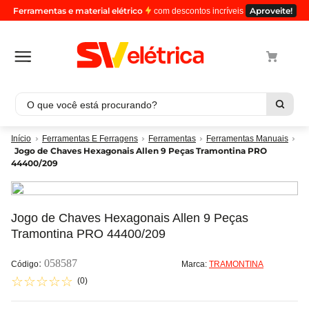
Ferramentas e material elétrico
Aproveite!
com descontos incríveis
O que você está procurando?
Termos mais buscados
Ferramentas E Ferragens
Ferramentas
Ferramentas Manuais
Jogo de Chaves Hexagonais Allen 9 Peças Tramontina PRO
1
º
cabo
44400/209
2
º
luminaria
3
º
tomada
Jogo de Chaves Hexagonais Allen 9 Peças
4
º
4
Tramontina PRO 44400/209
5
º
cabo pp
:
058587
Marca:
TRAMONTINA
☆
☆
☆
☆
☆
(
0
)