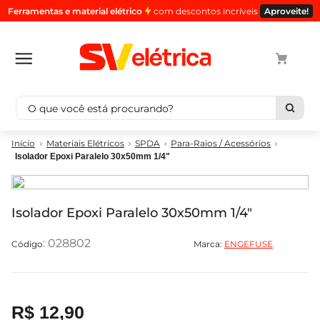
Ferramentas e material elétrico
com descontos incríveis
Aproveite!
O que você está procurando?
Termos mais buscados
Materiais Elétricos
SPDA
Para-Raios / Acessórios
Isolador Epoxi Paralelo 30x50mm 1/4"
cabo
1
º
luminaria
2
º
tomada
3
º
Isolador Epoxi Paralelo 30x50mm 1/4"
4
4
º
:
028802
Marca:
ENGEFUSE
cabo pp
5
º
R$
12
,
90