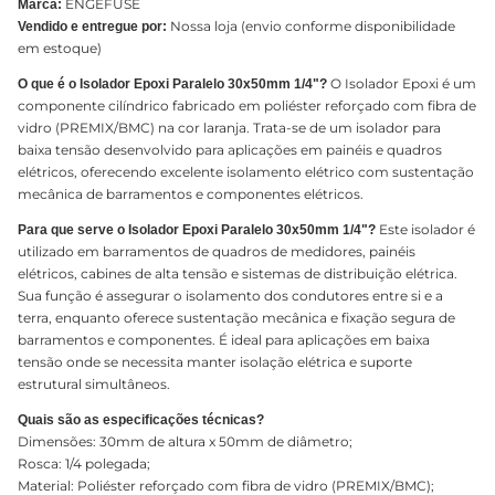
ENGEFUSE
Marca:
Nossa loja (envio conforme disponibilidade
Vendido e entregue por:
em estoque)
O Isolador Epoxi é um
O que é o Isolador Epoxi Paralelo 30x50mm 1/4"?
componente cilíndrico fabricado em poliéster reforçado com fibra de
vidro (PREMIX/BMC) na cor laranja. Trata-se de um isolador para
baixa tensão desenvolvido para aplicações em painéis e quadros
elétricos, oferecendo excelente isolamento elétrico com sustentação
mecânica de barramentos e componentes elétricos.
Este isolador é
Para que serve o Isolador Epoxi Paralelo 30x50mm 1/4"?
utilizado em barramentos de quadros de medidores, painéis
elétricos, cabines de alta tensão e sistemas de distribuição elétrica.
Sua função é assegurar o isolamento dos condutores entre si e a
terra, enquanto oferece sustentação mecânica e fixação segura de
barramentos e componentes. É ideal para aplicações em baixa
tensão onde se necessita manter isolação elétrica e suporte
estrutural simultâneos.
Quais são as especificações técnicas?
Dimensões: 30mm de altura x 50mm de diâmetro;
Rosca: 1/4 polegada;
Material: Poliéster reforçado com fibra de vidro (PREMIX/BMC);