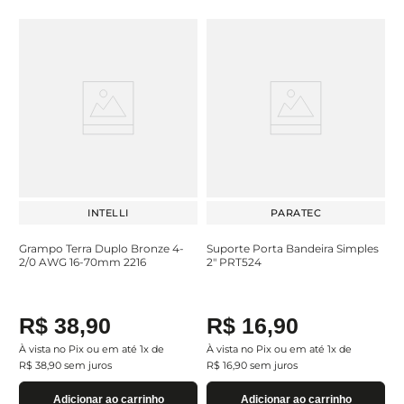
INTELLI
PARATEC
Grampo Terra Duplo Bronze 4-
Suporte Porta Bandeira Simples
2/0 AWG 16-70mm 2216
2" PRT524
R$
38
,
90
R$
16
,
90
À vista no Pix ou em até
1
x de
À vista no Pix ou em até
1
x de
R$
38
,
90
sem juros
R$
16
,
90
sem juros
Adicionar ao carrinho
Adicionar ao carrinho