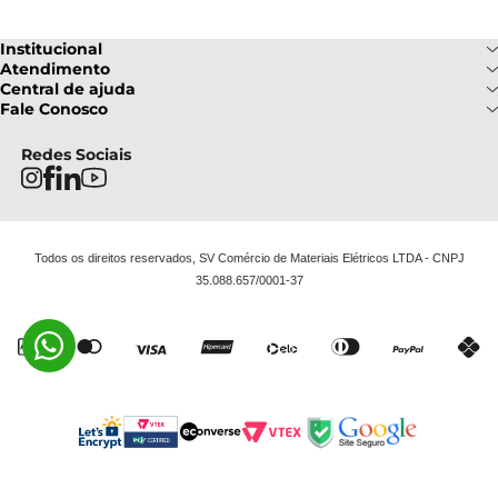
Institucional
Sobre Nós
Atendimento
Formas de pagamento
Central de ajuda
Fale Conosco
Nossas Lojas
Fale Conosco
Ofertas
Central de atendimento
Frete e Entrega
Privacidade e Segurança
(085) 3214-7900
Redes Sociais
Regulamentos
Segunda a Sexta: 08h as 18h | Sábado
Troca e Devoluções
Termos e Condições
: 08h ás 12h
FAQ
Todos os direitos reservados, SV Comércio de Materiais Elétricos LTDA - CNPJ
35.088.657/0001-37