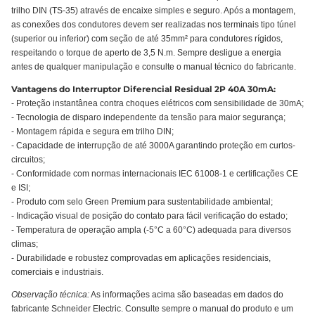
trilho DIN (TS-35) através de encaixe simples e seguro. Após a montagem,
as conexões dos condutores devem ser realizadas nos terminais tipo túnel
(superior ou inferior) com seção de até 35mm² para condutores rígidos,
respeitando o torque de aperto de 3,5 N.m. Sempre desligue a energia
antes de qualquer manipulação e consulte o manual técnico do fabricante.
Vantagens do Interruptor Diferencial Residual 2P 40A 30mA:
- Proteção instantânea contra choques elétricos com sensibilidade de 30mA;
- Tecnologia de disparo independente da tensão para maior segurança;
- Montagem rápida e segura em trilho DIN;
- Capacidade de interrupção de até 3000A garantindo proteção em curtos-
circuitos;
- Conformidade com normas internacionais IEC 61008-1 e certificações CE
e ISI;
- Produto com selo Green Premium para sustentabilidade ambiental;
- Indicação visual de posição do contato para fácil verificação do estado;
- Temperatura de operação ampla (-5°C a 60°C) adequada para diversos
climas;
- Durabilidade e robustez comprovadas em aplicações residenciais,
comerciais e industriais.
Observação técnica:
As informações acima são baseadas em dados do
fabricante Schneider Electric. Consulte sempre o manual do produto e um