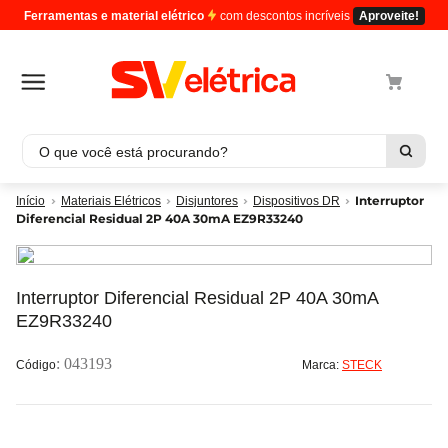
Ferramentas e material elétrico
com descontos incríveis
Aproveite!
O que você está procurando?
Termos mais buscados
Interruptor
Materiais Elétricos
Disjuntores
Dispositivos DR
Diferencial Residual 2P 40A 30mA EZ9R33240
1
º
cabo
2
º
luminaria
3
º
tomada
Interruptor Diferencial Residual 2P 40A 30mA
EZ9R33240
4
º
4
5
º
eletroduto
:
043193
Marca:
STECK