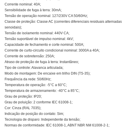
Corrente nominal: 40A;
Sensibilidade de fuga à terra: 30mA;
Tensão de operação nominal: 127/230V CA 50/60Hz;
Classe de proteção: Classe AC (correntes diferenciais residuais alternadas
senoidais);
Tensão de isolamento nominal: 440V CA;
Tensão suportável de impulso nominal: 4kV;
Capacidade de fechamento e corte nominal: 500A;
Corrente de curto-circuito condicional nominal: 3000A a 40A;
Corrente de sobretensão: 250A;
Atraso de proteção de fuga à terra: Instantâneo;
Tipo de controle: Alavanca articulada;
Modo de montagem: De encaixe em trilho DIN (TS-35);
Frequência da rede: 50/60Hz;
Temperatura de operação: -5°C a 60°C;
Temperatura de armazenamento: -40°C a 85°C;
Grau de proteção: IP20;
Grau de poluição: 2 conforme IEC 61008-1;
Cor: Cinza (RAL 7035);
Indicação de posição do contato: Sim;
Tecnologia de disparo: Independente da tensão;
Normas de conformidade: IEC 61008-1, ABNT NBR NM 61008-2-1;